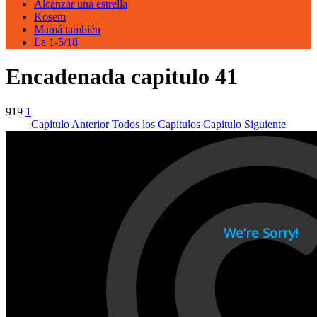
Alcanzar una estrella
Kosem
Mamá también
La 1-5/18
Encadenada capitulo 41
919
1
Capitulo Anterior
Todos los Capitulos
Capitulo Siguiente