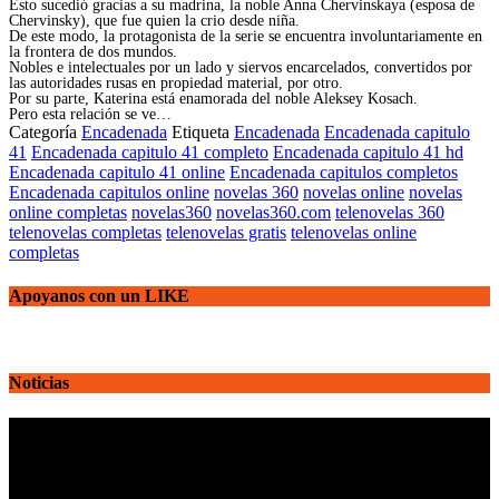
Esto sucedió gracias a su madrina, la noble Anna Chervinskaya (esposa de
Chervinsky), que fue quien la crio desde niña.
De este modo, la protagonista de la serie se encuentra involuntariamente en
la frontera de dos mundos.
Nobles e intelectuales por un lado y siervos encarcelados, convertidos por
las autoridades rusas en propiedad material, por otro.
Por su parte, Katerina está enamorada del noble Aleksey Kosach.
Pero esta relación se ve…
Categoría
Encadenada
Etiqueta
Encadenada
Encadenada capitulo
41
Encadenada capitulo 41 completo
Encadenada capitulo 41 hd
Encadenada capitulo 41 online
Encadenada capitulos completos
Encadenada capitulos online
novelas 360
novelas online
novelas
online completas
novelas360
novelas360.com
telenovelas 360
telenovelas completas
telenovelas gratis
telenovelas online
completas
Apoyanos con un LIKE
Noticias
Reproductor
de
vídeo