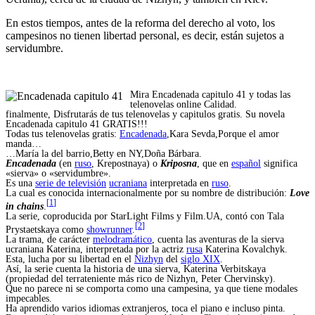
En estos tiempos, antes de la reforma del derecho al voto, los
campesinos no tienen libertad personal, es decir, están sujetos a
servidumbre.
Mira Encadenada capitulo 41 y todas las
telenovelas online Calidad.
finalmente, Disfrutarás de tus telenovelas y capitulos gratis. Su novela
Encadenada capitulo 41 GRATIS!!!
Todas tus telenovelas gratis:
Encadenada
,Kara Sevda,Porque el amor
manda…
…María la del barrio,Betty en NY,Doña Bárbara.
Encadenada
(en
ruso
,
Krepostnaya
) o
Kriposna
, que en
español
significa
«sierva» o «servidumbre».
Es una
serie de televisión
ucraniana
interpretada en
ruso
.
La cual es conocida internacionalmente por su nombre de distribución:
Love
[
1
]
in chains
.
La serie, coproducida por StarLight Films y Film.UA, contó con Tala
[
2
]
Prystaetskaya como
showrunner
.
La trama, de carácter
melodramático
, cuenta las aventuras de la sierva
ucraniana Katerina, interpretada por la actriz
rusa
Katerina Kovalchyk.
Esta, lucha por su libertad en el
Nizhyn
del
siglo XIX
.
Así, la serie cuenta la historia de una sierva, Katerina Verbitskaya
(propiedad del terrateniente más rico de Nizhyn, Peter Chervinsky).
Que no parece ni se comporta como una campesina, ya que tiene modales
impecables.
Ha aprendido varios idiomas extranjeros, toca el piano e incluso pinta.