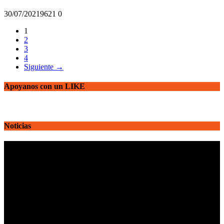
30/07/2021
962
1
0
1
2
3
4
Siguiente →
Apoyanos con un LIKE
Noticias
Reproductor
de
vídeo