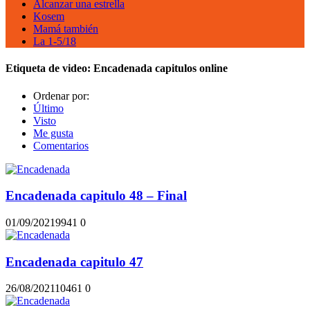
Alcanzar una estrella
Kosem
Mamá también
La 1-5/18
Etiqueta de video:
Encadenada capitulos online
Ordenar por:
Último
Visto
Me gusta
Comentarios
Encadenada capitulo 48 – Final
01/09/2021
994
1
0
Encadenada capitulo 47
26/08/2021
1046
1
0