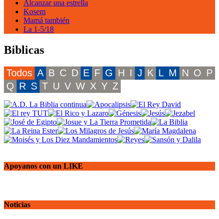
Alcanzar una estrella
Kosem
Mamá también
La 1-5/18
Biblicas
Todos
A
B
C
D
E
F
G
H
I
J
K
L
M
N
O
P
Q
R
S
T
U
V
W
X
Y
Z
Apoyanos con un LIKE
Noticias