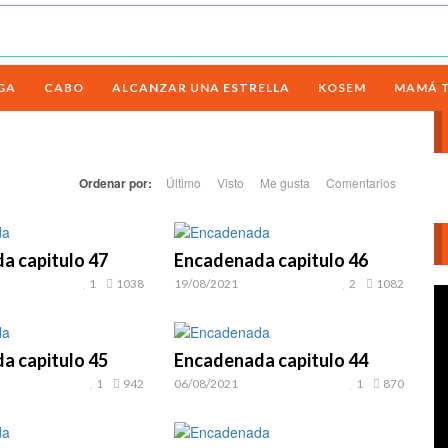
GA
CABO
ALCANZAR UNA ESTRELLA
KOSEM
MAMÁ 
Ordenar por:
Último
Visto
Me gusta
Comentarios
a capitulo 47
Encadenada capitulo 46
1
1038
19/08/2021
2
1082
Re
d
ví
a capitulo 45
Encadenada capitulo 44
1
942
06/08/2021
1
870