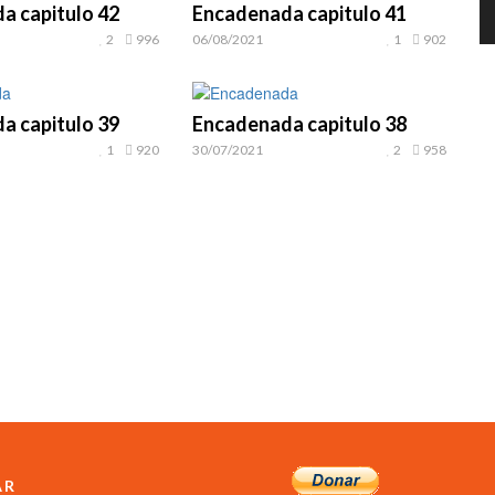
a capitulo 42
Encadenada capitulo 41
2
996
06/08/2021
1
902
a capitulo 39
Encadenada capitulo 38
1
920
30/07/2021
2
958
AR