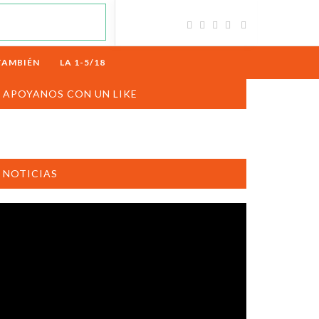
TAMBIÉN
LA 1-5/18
APOYANOS CON UN LIKE
NOTICIAS
productor
e
deo