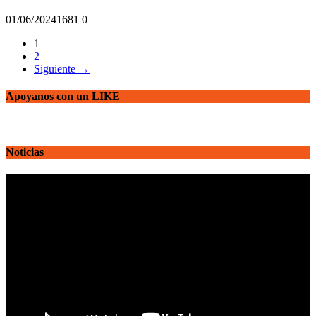
01/06/2024
168
1
0
1
2
Siguiente →
Apoyanos con un LIKE
Noticias
Reproductor
de
vídeo