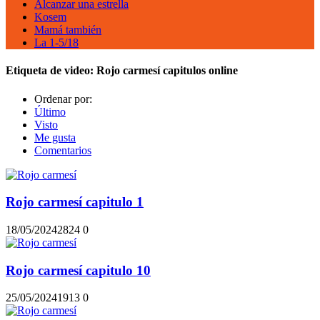
Alcanzar una estrella
Kosem
Mamá también
La 1-5/18
Etiqueta de video:
Rojo carmesí capitulos online
Ordenar por:
Último
Visto
Me gusta
Comentarios
Rojo carmesí capitulo 1
18/05/2024
282
4
0
Rojo carmesí capitulo 10
25/05/2024
191
3
0