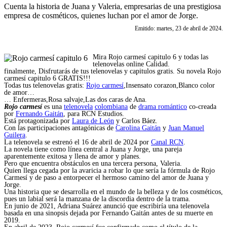
Cuenta la historia de Juana y Valeria, empresarias de una prestigiosa
empresa de cosméticos, quienes luchan por el amor de Jorge.
Emitido: martes, 23 de abril de 2024.
Mira Rojo carmesí capitulo 6 y todas las
telenovelas online Calidad.
finalmente, Disfrutarás de tus telenovelas y capitulos gratis. Su novela Rojo
carmesí capitulo 6 GRATIS!!!
Todas tus telenovelas gratis:
Rojo carmesí
,Insensato corazon,Blanco color
de amor…
… Enfermeras,Rosa salvaje,Las dos caras de Ana.
Rojo carmesí
es una
telenovela
colombiana
de
drama romántico
co-creada
por
Fernando Gaitán
, para RCN Estudios.
Está protagonizada por
Laura de León
y Carlos Báez.
Con las participaciones antagónicas de
Carolina Gaitán
y
Juan Manuel
Guilera
.
La telenovela se estrenó el 16 de abril de 2024 por
Canal RCN
.
La novela tiene como línea central a Juana y Jorge, una pareja
aparentemente exitosa y llena de amor y planes.
Pero que encuentra obstáculos en una tercera persona, Valeria.
Quien llega cegada por la avaricia a robar lo que sería la fórmula de Rojo
Carmesí y de paso a entorpecer el hermoso camino del amor de Juana y
Jorge.
Una historia que se desarrolla en el mundo de la belleza y de los cosméticos,
pues un labial será la manzana de la discordia dentro de la trama.
En junio de 2021, Adriana Suárez anunció que escribiría una telenovela
basada en una sinopsis dejada por Fernando Gaitán antes de su muerte en
2019.