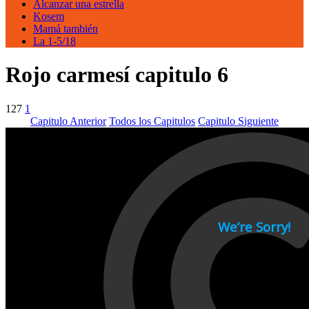
Alcanzar una estrella
Kosem
Mamá también
La 1-5/18
Rojo carmesí capitulo 6
127
1
Capitulo Anterior
Todos los Capitulos
Capitulo Siguiente