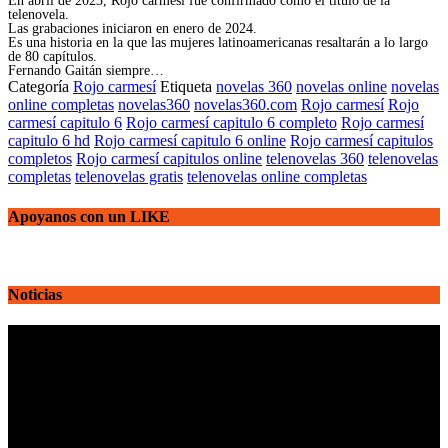
En abril de 2023, Rojo carmesí fue confirmado como el título de la
telenovela.
Las grabaciones iniciaron en enero de 2024.
Es una historia en la que las mujeres latinoamericanas resaltarán a lo largo
de 80 capítulos.
Fernando Gaitán siempre…
Categoría
Rojo carmesí
Etiqueta
novelas 360
novelas online
novelas
online completas
novelas360
novelas360.com
Rojo carmesí
Rojo
carmesí capitulo 6
Rojo carmesí capitulo 6 completo
Rojo carmesí
capitulo 6 hd
Rojo carmesí capitulo 6 online
Rojo carmesí capitulos
completos
Rojo carmesí capitulos online
telenovelas 360
telenovelas
completas
telenovelas gratis
telenovelas online completas
Apoyanos con un LIKE
Noticias
Reproductor
de
vídeo