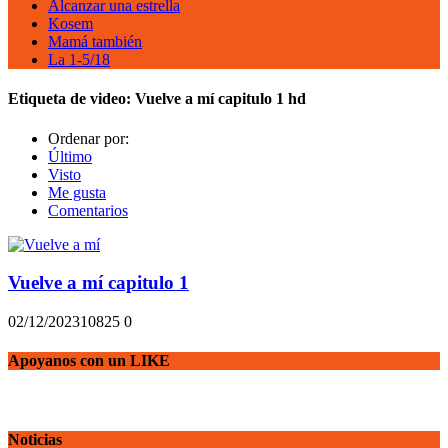
Alcanzar una estrella
Kosem
Mamá también
La 1-5/18
Etiqueta de video:
Vuelve a mí capitulo 1 hd
Ordenar por:
Último
Visto
Me gusta
Comentarios
Vuelve a mí capitulo 1
02/12/2023
1082
5
0
Apoyanos con un LIKE
Noticias