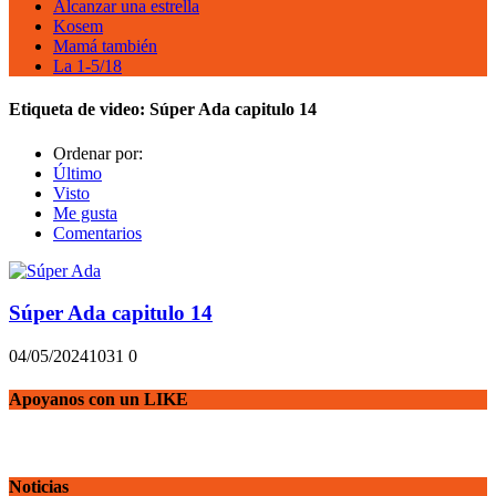
Alcanzar una estrella
Kosem
Mamá también
La 1-5/18
Etiqueta de video:
Súper Ada capitulo 14
Ordenar por:
Último
Visto
Me gusta
Comentarios
Súper Ada capitulo 14
04/05/2024
103
1
0
Apoyanos con un LIKE
Noticias