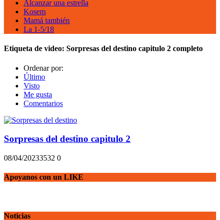
Alcanzar una estrella
Kosem
Mamá también
La 1-5/18
Etiqueta de video:
Sorpresas del destino capitulo 2 completo
Ordenar por:
Último
Visto
Me gusta
Comentarios
Sorpresas del destino capitulo 2
08/04/2023
353
2
0
Apoyanos con un LIKE
Noticias