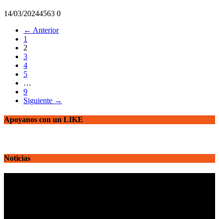
14/03/2024
456
3
0
← Anterior
1
2
3
4
5
…
9
Siguiente →
Apoyanos con un LIKE
Noticias
Reproductor
de
vídeo