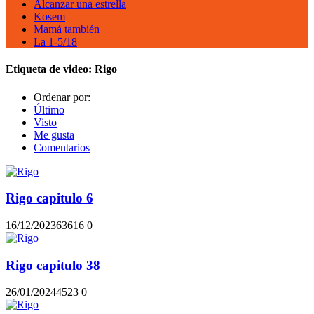
Alcanzar una estrella
Kosem
Mamá también
La 1-5/18
Etiqueta de video:
Rigo
Ordenar por:
Último
Visto
Me gusta
Comentarios
Rigo capitulo 6
16/12/2023
636
16
0
Rigo capitulo 38
26/01/2024
452
3
0