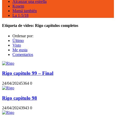
Alcanzar una estrella
Kosem
Mamá también
La 1-5/18
Etiqueta de video:
Rigo capitulos completos
Ordenar por:
Último
Visto
Me gusta
Comentarios
Rigo capitulo 99 – Final
24/04/2024
536
4
0
Rigo capitulo 98
24/04/2024
394
3
0