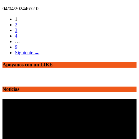
04/04/2024
465
2
0
1
2
3
4
…
9
Siguiente →
Apoyanos con un LIKE
Noticias
Reproductor
de
vídeo