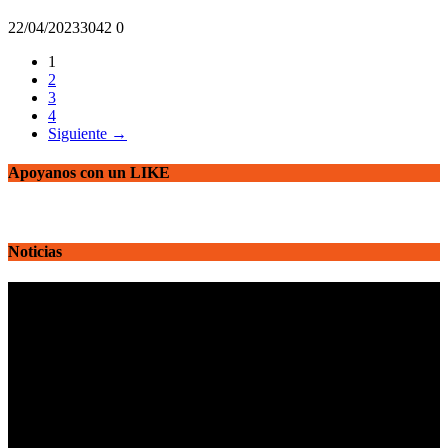
22/04/2023
304
2
0
1
2
3
4
Siguiente →
Apoyanos con un LIKE
Noticias
Reproductor
de
vídeo