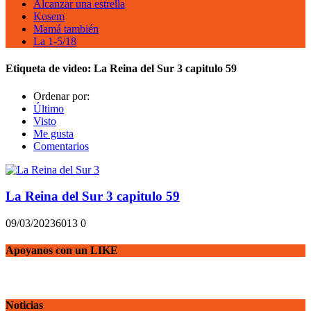
Alcanzar una estrella
Kosem
Mamá también
La 1-5/18
Etiqueta de video:
La Reina del Sur 3 capitulo 59
Ordenar por:
Último
Visto
Me gusta
Comentarios
La Reina del Sur 3 capitulo 59
09/03/2023
601
3
0
Apoyanos con un LIKE
Noticias