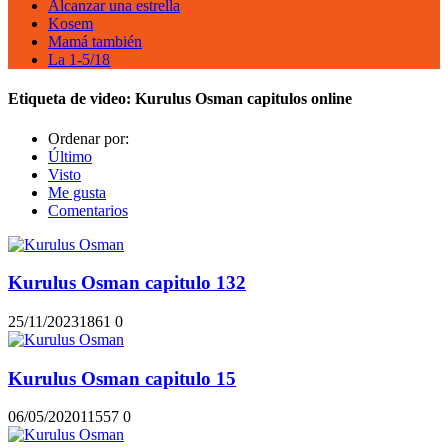
Alcanzar una estrella
Kosem
Mamá también
La 1-5/18
Etiqueta de video:
Kurulus Osman capitulos online
Ordenar por:
Último
Visto
Me gusta
Comentarios
Kurulus Osman capitulo 132
25/11/2023
186
1
0
Kurulus Osman capitulo 15
06/05/2020
1155
7
0