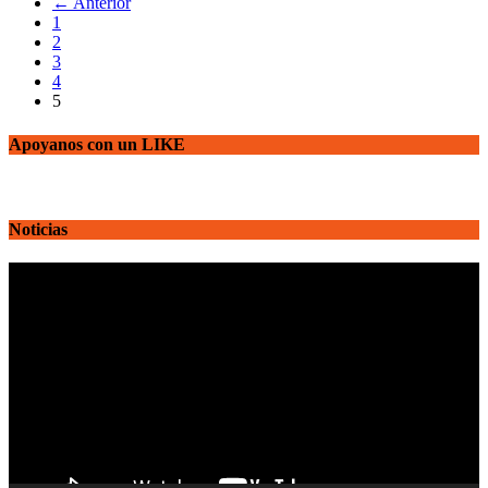
← Anterior
1
2
3
4
5
Apoyanos con un LIKE
Noticias
Reproductor
de
vídeo