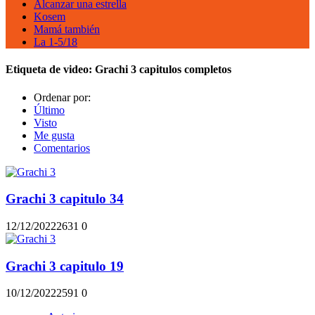
Alcanzar una estrella
Kosem
Mamá también
La 1-5/18
Etiqueta de video:
Grachi 3 capitulos completos
Ordenar por:
Último
Visto
Me gusta
Comentarios
Grachi 3 capitulo 34
12/12/2022
263
1
0
Grachi 3 capitulo 19
10/12/2022
259
1
0