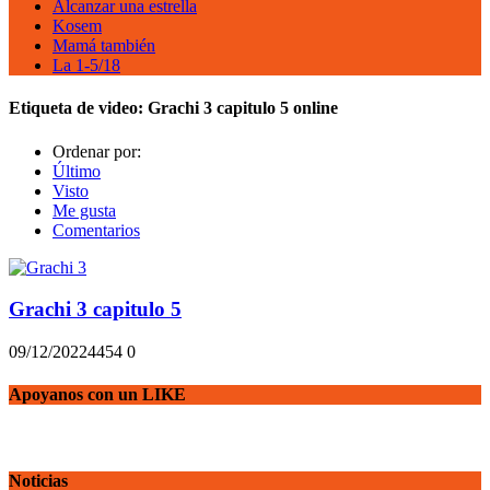
Alcanzar una estrella
Kosem
Mamá también
La 1-5/18
Etiqueta de video:
Grachi 3 capitulo 5 online
Ordenar por:
Último
Visto
Me gusta
Comentarios
Grachi 3 capitulo 5
09/12/2022
445
4
0
Apoyanos con un LIKE
Noticias