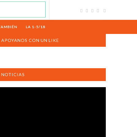
TAMBIÉN
LA 1-5/18
APOYANOS CON UN LIKE
NOTICIAS
productor
e
deo