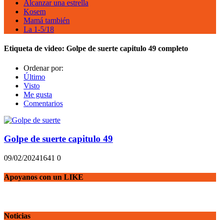
Alcanzar una estrella
Kosem
Mamá también
La 1-5/18
Etiqueta de video:
Golpe de suerte capitulo 49 completo
Ordenar por:
Último
Visto
Me gusta
Comentarios
Golpe de suerte capitulo 49
09/02/2024
164
1
0
Apoyanos con un LIKE
Noticias