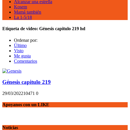
Alcanzar una estrella
Kosem
Mamá también
La 1-5/18
Etiqueta de video:
Génesis capitulo 219 hd
Ordenar por:
Último
Visto
Me gusta
Comentarios
Génesis capitulo 219
29/03/2022
1047
1
0
Apoyanos con un LIKE
Noticias