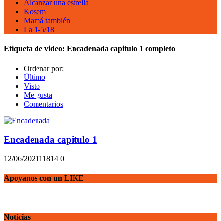
Alcanzar una estrella
Kosem
Mamá también
La 1-5/18
Etiqueta de video:
Encadenada capitulo 1 completo
Ordenar por:
Último
Visto
Me gusta
Comentarios
Encadenada capitulo 1
12/06/2021
1181
4
0
Apoyanos con un LIKE
Noticias