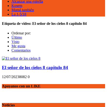
Alcanzar una estrella
Kosem
Mamá también
La 1-5/18
Etiqueta de video:
El señor de los cielos 8 capitulo 84
Ordenar por:
Último
Visto
Me gusta
Comentarios
El señor de los cielos 8 capitulo 84
12/07/2023
808
2
0
Apoyanos con un LIKE
Noticias