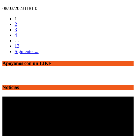
08/03/2023
118
1
0
1
2
3
4
…
13
Siguiente →
Apoyanos con un LIKE
Noticias
Reproductor
de
vídeo