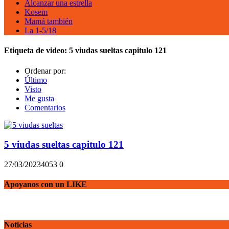
Alcanzar una estrella
Kosem
Mamá también
La 1-5/18
Etiqueta de video:
5 viudas sueltas capitulo 121
Ordenar por:
Último
Visto
Me gusta
Comentarios
5 viudas sueltas capitulo 121
27/03/2023
405
3
0
Apoyanos con un LIKE
Noticias