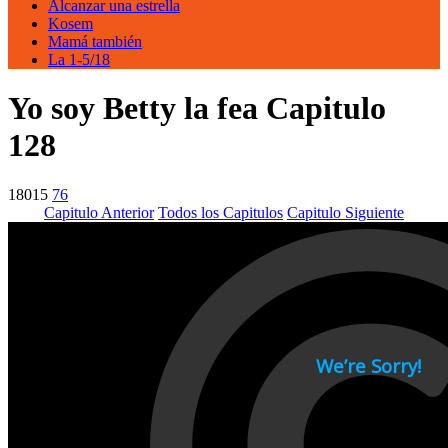
Alcanzar una estrella
Kosem
Mamá también
La 1-5/18
Yo soy Betty la fea Capitulo
128
18015
76
Capitulo Anterior
Todos los Capitulos
Capitulo Siguiente