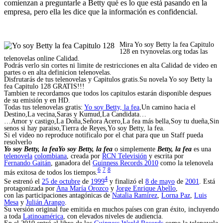
comienzan a preguntarle a Betty qué es lo que está pasando en la
empresa, pero ella les dice que la información es confidencial.
Mira Yo soy Betty la fea Capitulo
128 en tvynovelas.org todas las
telenovelas online Calidad.
Podrás verlo sin cortes ni limite de restricciones en alta Calidad de video en
partes o en alta definicion telenovelas.
Disfrutarás de tus telenovelas y Capitulos gratis.Su novela Yo soy Betty la
fea Capitulo 128 GRATIS!!!
Tambien te recordamos que todos los capitulos estarán disponible despues
de su emisión y en HD.
Todas tus telenovelas gratis:
Yo soy Betty, la fea
,Un camino hacia el
Destino,La vecina,Saras y Kumud,La Candidata…
…Amor y castigo,La Doña,Señora Acero,La fea más bella,Soy tu dueña,Sin
senos si hay paraiso,Tierra de Reyes,Yo soy Betty, la fea.
Si el video no reproduce notificalo por el chat para que un Staff pueda
resolverlo
Yo soy Betty, la fea
Yo soy Betty, la fea
o simplemente
Betty, la fea
es una
telenovela
colombiana
, creada por
RCN Televisión
y escrita por
Fernando Gaitán
, ganadora del
Guinness Records 2010
como la telenovela
6
7
8
más exitosa de todos los tiempos.
4
Se estrenó el
25 de octubre
de
1999
y finalizó el
8 de mayo
de
2001
. Está
protagonizada por
Ana María Orozco
y
Jorge Enrique Abello
,
con las participaciones antagónicas de
Natalia Ramírez
,
Lorna Paz
,
Luis
Mesa
y
Julián Arango
.
Su versión original fue emitida en muchos países con gran éxito, incluyendo
a toda
Latinoamérica
, con elevados niveles de audiencia.