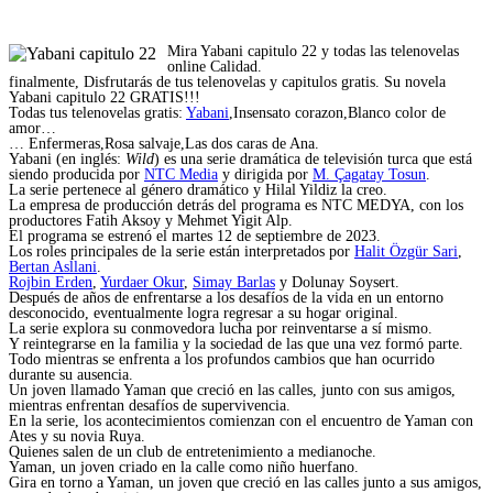
Mira Yabani capitulo 22 y todas las telenovelas
online Calidad.
finalmente, Disfrutarás de tus telenovelas y capitulos gratis. Su novela
Yabani capitulo 22 GRATIS!!!
Todas tus telenovelas gratis:
Yabani
,Insensato corazon,Blanco color de
amor…
… Enfermeras,Rosa salvaje,Las dos caras de Ana.
Yabani (en inglés:
Wild
) es una serie dramática de televisión turca que está
siendo producida por
NTC Media
y dirigida por
M. Çagatay Tosun
.
La serie pertenece al género dramático y Hilal Yildiz la creo.
La empresa de producción detrás del programa es NTC MEDYA, con los
productores Fatih Aksoy y Mehmet Yigit Alp.
El programa se estrenó el martes 12 de septiembre de 2023.
Los roles principales de la serie están interpretados por
Halit Özgür Sari
,
Bertan Asllani
.
Rojbin Erden
,
Yurdaer Okur
,
Simay Barlas
y Dolunay Soysert.
Después de años de enfrentarse a los desafíos de la vida en un entorno
desconocido, eventualmente logra regresar a su hogar original.
La serie explora su conmovedora lucha por reinventarse a sí mismo.
Y reintegrarse en la familia y la sociedad de las que una vez formó parte.
Todo mientras se enfrenta a los profundos cambios que han ocurrido
durante su ausencia.
Un joven llamado Yaman que creció en las calles, junto con sus amigos,
mientras enfrentan desafíos de supervivencia.
En la serie, los acontecimientos comienzan con el encuentro de Yaman con
Ates y su novia Ruya.
Quienes salen de un club de entretenimiento a medianoche.
Yaman, un joven criado en la calle como niño huerfano.
Gira en torno a Yaman, un joven que creció en las calles junto a sus amigos,