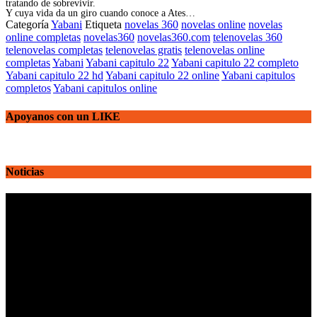
tratando de sobrevivir.
Y cuya vida da un giro cuando conoce a Ates…
Categoría
Yabani
Etiqueta
novelas 360
novelas online
novelas
online completas
novelas360
novelas360.com
telenovelas 360
telenovelas completas
telenovelas gratis
telenovelas online
completas
Yabani
Yabani capitulo 22
Yabani capitulo 22 completo
Yabani capitulo 22 hd
Yabani capitulo 22 online
Yabani capitulos
completos
Yabani capitulos online
Apoyanos con un LIKE
Noticias
Reproductor
de
vídeo