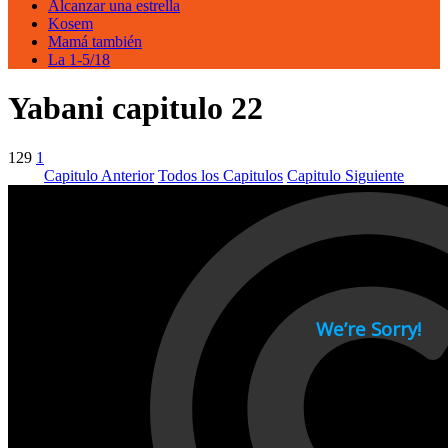
Alcanzar una estrella
Kosem
Mamá también
La 1-5/18
Yabani capitulo 22
129
1
Capitulo Anterior
Todos los Capitulos
Capitulo Siguiente