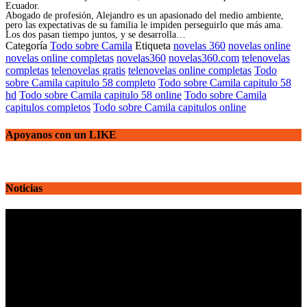
Ecuador.
Abogado de profesión, Alejandro es un apasionado del medio ambiente,
pero las expectativas de su familia le impiden perseguirlo que más ama.
Los dos pasan tiempo juntos, y se desarrolla…
Categoría
Todo sobre Camila
Etiqueta
novelas 360
novelas online
novelas online completas
novelas360
novelas360.com
telenovelas
completas
telenovelas gratis
telenovelas online completas
Todo
sobre Camila capitulo 58 completo
Todo sobre Camila capitulo 58
hd
Todo sobre Camila capitulo 58 online
Todo sobre Camila
capitulos completos
Todo sobre Camila capitulos online
Apoyanos con un LIKE
Noticias
Reproductor
de
vídeo