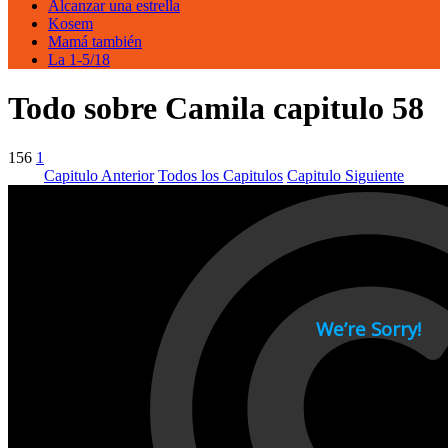
Alcanzar una estrella
Kosem
Mamá también
La 1-5/18
Todo sobre Camila capitulo 58
156
1
Capitulo Anterior
Todos los Capitulos
Capitulo Siguiente