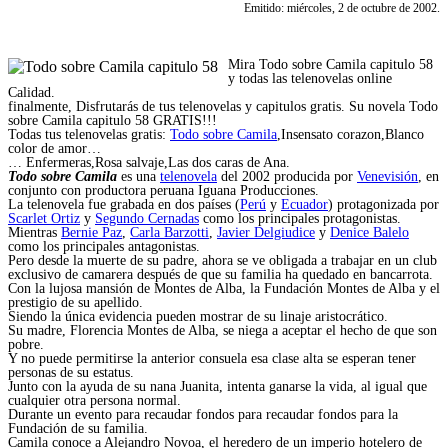
Emitido: miércoles, 2 de octubre de 2002.
Mira Todo sobre Camila capitulo 58
y todas las telenovelas online
Calidad.
finalmente, Disfrutarás de tus telenovelas y capitulos gratis. Su novela Todo
sobre Camila capitulo 58 GRATIS!!!
Todas tus telenovelas gratis:
Todo sobre Camila
,Insensato corazon,Blanco
color de amor…
… Enfermeras,Rosa salvaje,Las dos caras de Ana.
Todo sobre Camila
es una
telenovela
del
2002 producida por
Venevisión
,
en
conjunto con productora peruana Iguana Producciones.
La telenovela fue grabada en dos países (
Perú
y
Ecuador
) protagonizada por
Scarlet Ortiz
y
Segundo Cernadas
como los principales protagonistas.
Mientras
Bernie Paz
,
Carla Barzotti
,
Javier Delgiudice
y
Denice Balelo
como los principales antagonistas.
Pero desde la muerte de su padre, ahora se ve obligada a trabajar en un club
exclusivo de camarera después de que su familia ha quedado en bancarrota.
Con la lujosa mansión de Montes de Alba, la Fundación Montes de Alba y el
prestigio de su apellido.
Siendo la única evidencia pueden mostrar de su linaje aristocrático.
Su madre, Florencia Montes de Alba, se niega a aceptar el hecho de que son
pobre.
Y no puede permitirse la anterior consuela esa clase alta se esperan tener
personas de su estatus.
Junto con la ayuda de su nana Juanita, intenta ganarse la vida, al igual que
cualquier otra persona normal.
Durante un evento para recaudar fondos para recaudar fondos para la
Fundación de su familia.
Camila conoce a Alejandro Novoa, el heredero de un imperio hotelero de