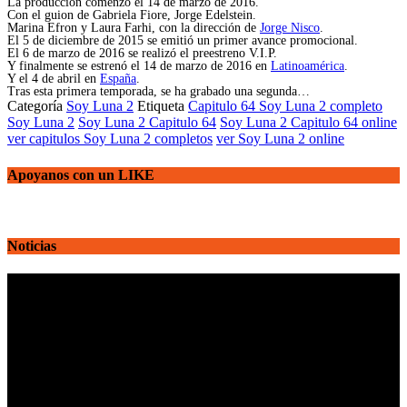
La producción comenzó el 14 de marzo de 2016.
Con el guion de Gabriela Fiore, Jorge Edelstein.
Marina Efron y Laura Farhi, con la dirección de
Jorge Nisco
.
El 5 de diciembre de 2015 se emitió un primer avance promocional.
El 6 de marzo de 2016 se realizó el preestreno V.I.P.
Y finalmente se estrenó el 14 de marzo de 2016 en
Latinoamérica
.
Y el 4 de abril en
España
.
Tras esta primera temporada, se ha grabado una segunda…
Categoría
Soy Luna 2
Etiqueta
Capitulo 64 Soy Luna 2 completo
Soy Luna 2
Soy Luna 2 Capitulo 64
Soy Luna 2 Capitulo 64 online
ver capitulos Soy Luna 2 completos
ver Soy Luna 2 online
Apoyanos con un LIKE
Noticias
Reproductor
de
vídeo