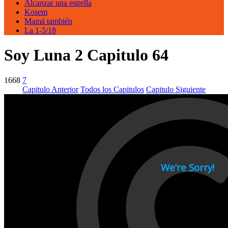
Alcanzar una estrella
Kosem
Mamá también
La 1-5/18
Soy Luna 2 Capitulo 64
1668
7
Capitulo Anterior
Todos los Capitulos
Capitulo Siguiente