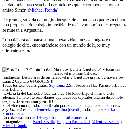
ciudad, mientras escucha las canciones que le compone su mejor
amigo Simón (
Michael Ronda
).
De pronto, su vida da un giro inesperado cuando sus padres reciben
una propuesta de trabajo imposible de rechazar, por lo que aceptan y
se mudan a Argentina.
Luna deberá adaptarse a una nueva vida, nuevos amigos y un
colegio de elite, encontrándose con un mundo de lujos muy
diferente a ella.
Mira Soy Luna 2 Capitulo 64 y todas las
telenovelas online Calidad.
finalmente, Disfrutarás de tus telenovelas y Capitulos gratis. Su novela Soy
Luna 2 Capitulo 64 GRATIS!!!
Todas tus telenovelas gratis:
Soy Luna 2
,Sin Senos Si Hay Paraiso 3,La Fea
mas Bella…
…María la del barrio,Lo Que La Vida Me Robo,Bajo el mismo cielo.
además, Tambien te recordamos que todos los capitulos estarán disponible
despues de su emisión y en HD.
Si el video no reproduce notificalo por el chat para que lo solucionemos.
Soy Luna 2
es una
telenovela
argentina
juvenil
producida por
Pol-ka
Producciones
.
En colaboración con
Disney Channel Latinoamérica
.
Protagonizada por
Karol Sevilla
,
Ruggero Pasquarelli
,
Valentina Zenere
y
Michael Ronda
.