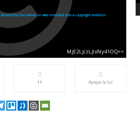
11
Apaga la luz