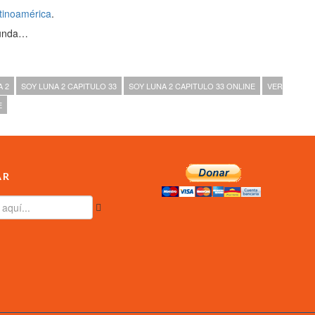
tinoamérica
.
gunda…
A 2
SOY LUNA 2 CAPITULO 33
SOY LUNA 2 CAPITULO 33 ONLINE
VER
E
AR