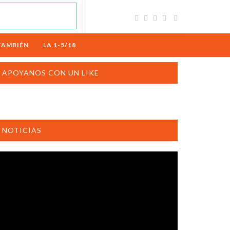
TAMBIÉN
LA 1-5/18
APOYANOS CON UN LIKE
NOTICIAS
productor
e
deo