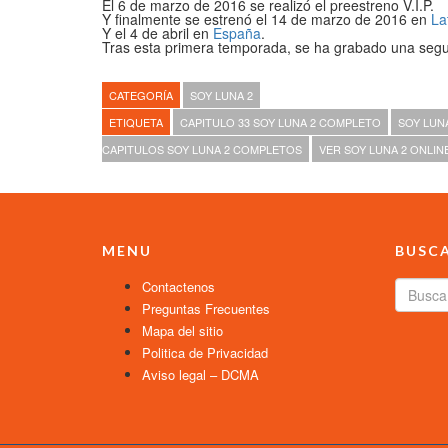
El 6 de marzo de 2016 se realizó el preestreno V.I.P.
Y finalmente se estrenó el 14 de marzo de 2016 en
La
Y el 4 de abril en
España
.
Tras esta primera temporada, se ha grabado una se
CATEGORÍA
SOY LUNA 2
ETIQUETA
CAPITULO 33 SOY LUNA 2 COMPLETO
SOY LUN
CAPITULOS SOY LUNA 2 COMPLETOS
VER SOY LUNA 2 ONLIN
MENU
BUSC
Contactenos
Preguntas Frecuentes
Mapa del sitio
Politica de Privacidad
Aviso legal – DCMA