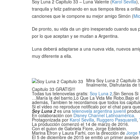
Soy Luna 2 Capitulo 33 – Luna Valente (
Karol Sevilla
)
tranquila y feliz patinando en sus tiempos libres a ori
canciones que le compone su mejor amigo Simón (
Mi
De pronto, su vida da un giro inesperado cuando sus 
por lo que aceptan y se mudan a Argentina.
Luna deberá adaptarse a una nueva vida, nuevos amig
muy diferente a ella.
Mira Soy Luna 2 Capitulo 33
finalmente, Disfrutarás de 
Capitulo 33 GRATIS!!!
Todas tus telenovelas gratis:
Soy Luna 2
,Sin Senos Si
…María la del barrio,Lo Que La Vida Me Robo,Bajo el 
además, Tambien te recordamos que todos los capitul
Si el video no reproduce notificalo por el chat para qu
Soy Luna 2
es una
telenovela
argentina
juvenil
produc
En colaboración con
Disney Channel Latinoamérica
.
Protagonizada por
Karol Sevilla
,
Ruggero Pasquarelli
,
La producción comenzó el 14 de marzo de 2016.
Con el guion de Gabriela Fiore, Jorge Edelstein.
Marina Efron y Laura Farhi, con la dirección de
Jorge 
El 5 de diciembre de 2015 se emitió un primer avance