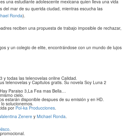
, es una estudiante adolescente mexicana quien lleva una vida
llas del mar de su querida ciudad, mientras escucha las
chael Ronda
).
padres reciben una propuesta de trabajo imposible de rechazar,
os y un colegio de elite, encontrándose con un mundo de lujos
 y todas las telenovelas online Calidad.
tus telenovelas y Capitulos gratis. Su novela Soy Luna 2
 Hay Paraiso 3,La Fea mas Bella…
mismo cielo.
os estarán disponible despues de su emisión y en HD.
e lo solucionemos.
ida por
Pol-ka Producciones
.
Valentina Zenere
y
Michael Ronda
.
Nisco
.
 promocional.