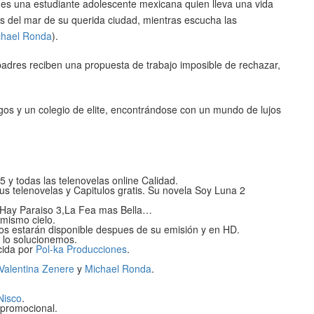
, es una estudiante adolescente mexicana quien lleva una vida
llas del mar de su querida ciudad, mientras escucha las
chael Ronda
).
padres reciben una propuesta de trabajo imposible de rechazar,
os y un colegio de elite, encontrándose con un mundo de lujos
 y todas las telenovelas online Calidad.
tus telenovelas y Capitulos gratis. Su novela Soy Luna 2
 Hay Paraiso 3,La Fea mas Bella…
mismo cielo.
os estarán disponible despues de su emisión y en HD.
e lo solucionemos.
ida por
Pol-ka Producciones
.
Valentina Zenere
y
Michael Ronda
.
Nisco
.
 promocional.