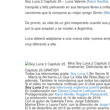
Soy Luna 2 Capitulo 25 – Luna Valente (
Karol Sevilla
)
tranquila y feliz patinando en sus tiempos libres a ori
canciones que le compone su mejor amigo Simón (
Mi
De pronto, su vida da un giro inesperado cuando sus 
por lo que aceptan y se mudan a Argentina.
Luna deberá adaptarse a una nueva vida, nuevos amig
muy diferente a ella.
Mira Soy Luna 2 Capitulo 25
finalmente, Disfrutarás de 
Capitulo 25 GRATIS!!!
Todas tus telenovelas gratis:
Soy Luna 2
,Sin Senos Si
…María la del barrio,Lo Que La Vida Me Robo,Bajo el 
además, Tambien te recordamos que todos los capitul
Si el video no reproduce notificalo por el chat para qu
Soy Luna 2
es una
telenovela
argentina
juvenil
produc
En colaboración con
Disney Channel Latinoamérica
.
Protagonizada por
Karol Sevilla
,
Ruggero Pasquarelli
,
La producción comenzó el 14 de marzo de 2016.
Con el guion de Gabriela Fiore, Jorge Edelstein.
Marina Efron y Laura Farhi, con la dirección de
Jorge 
El 5 de diciembre de 2015 se emitió un primer avance