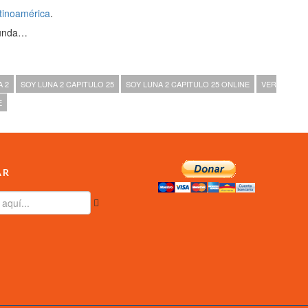
tinoamérica
.
gunda…
A 2
SOY LUNA 2 CAPITULO 25
SOY LUNA 2 CAPITULO 25 ONLINE
VER
E
AR