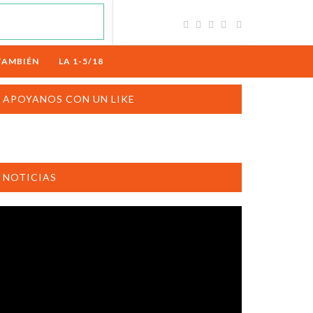
TAMBIÉN
LA 1-5/18
APOYANOS CON UN LIKE
NOTICIAS
productor
e
deo