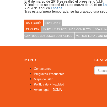
El 6 de marzo de 2016 se realizó el preestreno V.I.P.
Y finalmente se estrenó el 14 de marzo de 2016 en
La
Y el 4 de abril en
España
.
Tras esta primera temporada, se ha grabado una se
CATEGORÍA
SOY LUNA 2
ETIQUETA
CAPITULO 25 SOY LUNA 2 COMPLETO
SOY LUN
CAPITULOS SOY LUNA 2 COMPLETOS
VER SOY LUNA 2 ONLIN
MENU
BUSC
Contactenos
Preguntas Frecuentes
Mapa del sitio
Politica de Privacidad
Aviso legal – DCMA