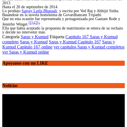
2013.
Hasta el 20 de septiembre de 2014.
Lo produjo
Sanjay Leela Bhansali
, y escrita por Ved Raj y Abhijit Sinha.
Basándose en la novela homónima de Govardhanram Tripathi.
Que en esta ocasión fue representada y protagonizada por Gautam Rode y
[
1
]
[
2
]
Jennifer Winget.
?
?
Ella que había aceptado la propuesta de matrimonio se entera de su rechazo
y decide no intervenir más.
Categoría
Saras y Kumud
Etiqueta
Capitulo 167 Saras y Kumud
completo
Saras y Kumud
Saras y Kumud Capitulo 167
Saras y
Kumud Capitulo 167 online
ver capitulos Saras y Kumud completos
ver Saras y Kumud online
Apoyanos con un LIKE
Noticias
Reproductor
de
vídeo