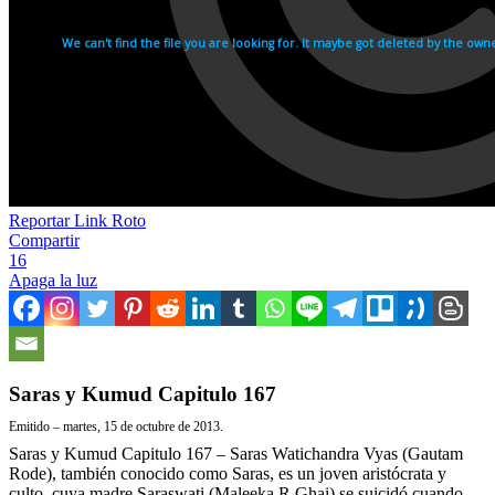
Reportar Link Roto
Compartir
16
Apaga la luz
Saras y Kumud Capitulo 167
Emitido – martes, 15 de octubre de 2013.
Saras y Kumud Capitulo 167 – Saras Watichandra Vyas (Gautam
Rode), también conocido como Saras, es un joven aristócrata y
culto, cuya madre Saraswati (Maleeka R Ghai) se suicidó cuando