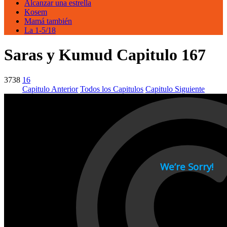
Alcanzar una estrella
Kosem
Mamá también
La 1-5/18
Saras y Kumud Capitulo 167
3738
16
Capitulo Anterior
Todos los Capitulos
Capitulo Siguiente