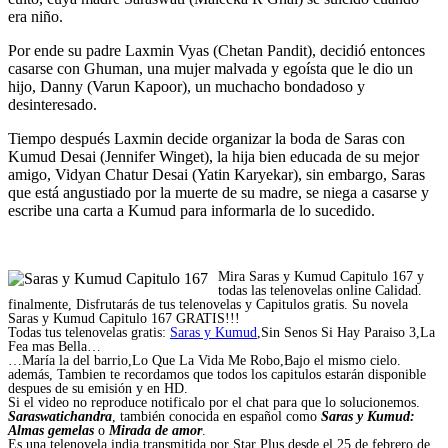
era niño.
Por ende su padre Laxmin Vyas (Chetan Pandit), decidió entonces
casarse con Ghuman, una mujer malvada y egoísta que le dio un
hijo, Danny (Varun Kapoor), un muchacho bondadoso y
desinteresado.
Tiempo después Laxmin decide organizar la boda de Saras con
Kumud Desai (Jennifer Winget), la hija bien educada de su mejor
amigo, Vidyan Chatur Desai (Yatin Karyekar), sin embargo, Saras
que está angustiado por la muerte de su madre, se niega a casarse y
escribe una carta a Kumud para informarla de lo sucedido.
Mira Saras y Kumud Capitulo 167 y
todas las telenovelas online Calidad.
finalmente, Disfrutarás de tus telenovelas y Capitulos gratis. Su novela
Saras y Kumud Capitulo 167 GRATIS!!!
Todas tus telenovelas gratis:
Saras y Kumud
,Sin Senos Si Hay Paraiso 3,La
Fea mas Bella…
…María la del barrio,Lo Que La Vida Me Robo,Bajo el mismo cielo.
además, Tambien te recordamos que todos los capitulos estarán disponible
despues de su emisión y en HD.
Si el video no reproduce notificalo por el chat para que lo solucionemos.
Saraswatichandra
, también conocida en español como
Saras y Kumud:
Almas gemelas
o
Mirada de amor
.
Es una telenovela india transmitida por Star Plus desde el 25 de febrero de