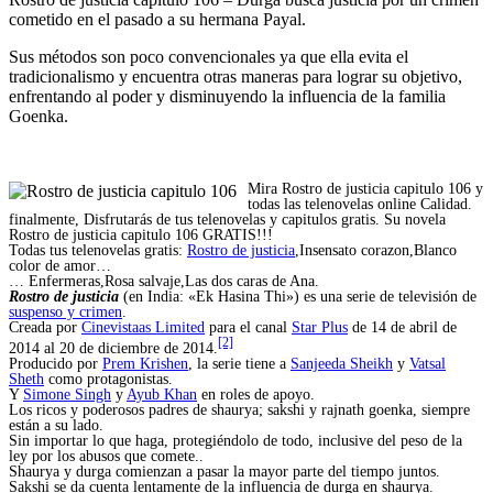
cometido en el pasado a su hermana Payal.
Sus métodos son poco convencionales ya que ella evita el
tradicionalismo y encuentra otras maneras para lograr su objetivo,
enfrentando al poder y disminuyendo la influencia de la familia
Goenka.
Mira Rostro de justicia capitulo 106 y
todas las telenovelas online Calidad.
finalmente, Disfrutarás de tus telenovelas y capitulos gratis. Su novela
Rostro de justicia capitulo 106 GRATIS!!!
Todas tus telenovelas gratis:
Rostro de justicia
,Insensato corazon,Blanco
color de amor…
… Enfermeras,Rosa salvaje,Las dos caras de Ana.
Rostro de justicia
(en India: «Ek Hasina Thi») es una serie de televisión de
suspenso y crimen
.
Creada por
Cinevistaas Limited
para el canal
Star Plus
de 14 de abril de
[2]
2014 al 20 de diciembre de 2014.
Producido por
Prem Krishen
, la serie tiene a
Sanjeeda Sheikh
y
Vatsal
Sheth
como protagonistas.
Y
Simone Singh
y
Ayub Khan
en roles de apoyo.
Los ricos y poderosos padres de shaurya; sakshi y rajnath goenka, siempre
están a su lado.
Sin importar lo que haga, protegiéndolo de todo, inclusive del peso de la
ley por los abusos que comete..
Shaurya y durga comienzan a pasar la mayor parte del tiempo juntos.
Sakshi se da cuenta lentamente de la influencia de durga en shaurya.