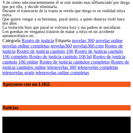
Y de cómo subconscientemente él se está siendo mas influenciado por durga
que por ella, y decide eliminarla..
Durante el transcurso de la trama se revela que durga es en realidad nitya
mitra.
Que quiere vengar a su hermana, payal mitra, a quien shaurya violó hace
dos años.
La violación hizo que payal se volviera loca y sus padres se suicidaran.
Los goenkas en venganza trataron de matar a nitya en un accidente
automovilístico en…
Categoría
Rostro de justicia
Etiqueta
novelas 360
novelas online
novelas online completas
novelas360
novelas360.com
Rostro de
justicia
Rostro de justicia capitulo 106
Rostro de justicia capitulo
106 completo
Rostro de justicia capitulo 106 hd
Rostro de justicia
capitulo 106 online
Rostro de justicia capitulos completos
Rostro de
justicia capitulos online
telenovelas 360
telenovelas completas
telenovelas gratis
telenovelas online completas
Apoyanos con un LIKE
Noticias
Reproductor
de
vídeo