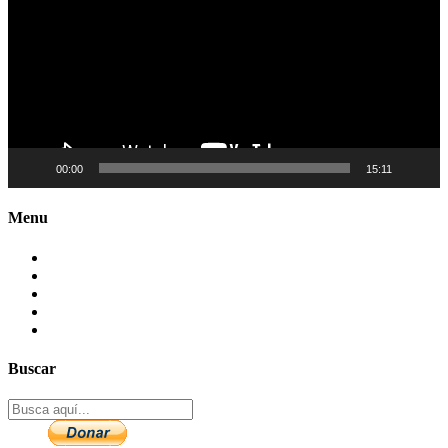
00:00
15:11
Menu
Contactenos
Preguntas Frecuentes
Mapa del sitio
Politica de Privacidad
Aviso legal – DCMA
Buscar