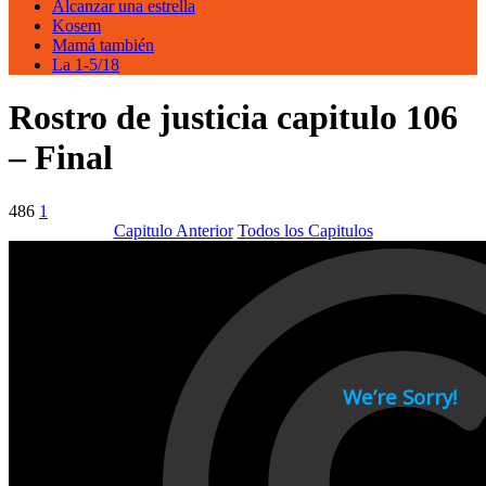
Alcanzar una estrella
Kosem
Mamá también
La 1-5/18
Rostro de justicia capitulo 106
– Final
486
1
Capitulo Anterior
Todos los Capitulos