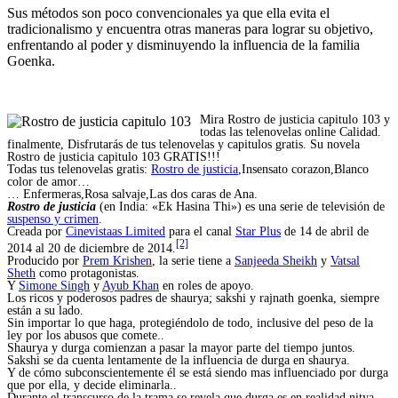
Sus métodos son poco convencionales ya que ella evita el
tradicionalismo y encuentra otras maneras para lograr su objetivo,
enfrentando al poder y disminuyendo la influencia de la familia
Goenka.
Mira Rostro de justicia capitulo 103 y
todas las telenovelas online Calidad.
finalmente, Disfrutarás de tus telenovelas y capitulos gratis. Su novela
Rostro de justicia capitulo 103 GRATIS!!!
Todas tus telenovelas gratis:
Rostro de justicia
,Insensato corazon,Blanco
color de amor…
… Enfermeras,Rosa salvaje,Las dos caras de Ana.
Rostro de justicia
(en India: «Ek Hasina Thi») es una serie de televisión de
suspenso y crimen
.
Creada por
Cinevistaas Limited
para el canal
Star Plus
de 14 de abril de
[2]
2014 al 20 de diciembre de 2014.
Producido por
Prem Krishen
, la serie tiene a
Sanjeeda Sheikh
y
Vatsal
Sheth
como protagonistas.
Y
Simone Singh
y
Ayub Khan
en roles de apoyo.
Los ricos y poderosos padres de shaurya; sakshi y rajnath goenka, siempre
están a su lado.
Sin importar lo que haga, protegiéndolo de todo, inclusive del peso de la
ley por los abusos que comete..
Shaurya y durga comienzan a pasar la mayor parte del tiempo juntos.
Sakshi se da cuenta lentamente de la influencia de durga en shaurya.
Y de cómo subconscientemente él se está siendo mas influenciado por durga
que por ella, y decide eliminarla..
Durante el transcurso de la trama se revela que durga es en realidad nitya