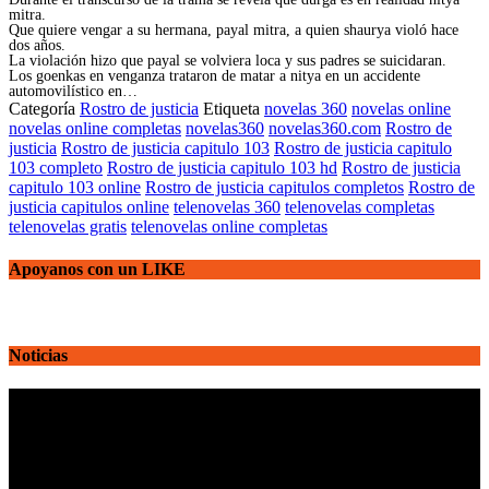
mitra.
Que quiere vengar a su hermana, payal mitra, a quien shaurya violó hace
dos años.
La violación hizo que payal se volviera loca y sus padres se suicidaran.
Los goenkas en venganza trataron de matar a nitya en un accidente
automovilístico en…
Categoría
Rostro de justicia
Etiqueta
novelas 360
novelas online
novelas online completas
novelas360
novelas360.com
Rostro de
justicia
Rostro de justicia capitulo 103
Rostro de justicia capitulo
103 completo
Rostro de justicia capitulo 103 hd
Rostro de justicia
capitulo 103 online
Rostro de justicia capitulos completos
Rostro de
justicia capitulos online
telenovelas 360
telenovelas completas
telenovelas gratis
telenovelas online completas
Apoyanos con un LIKE
Noticias
Reproductor
de
vídeo