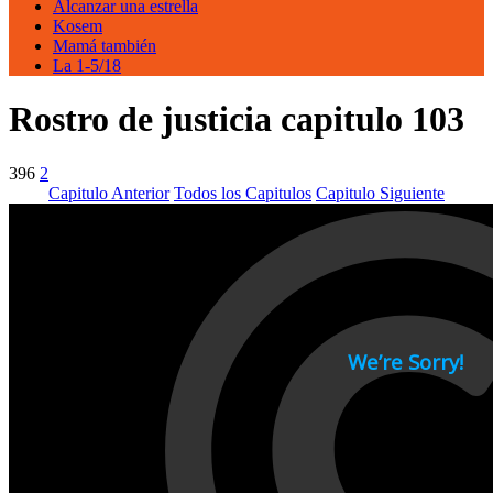
Alcanzar una estrella
Kosem
Mamá también
La 1-5/18
Rostro de justicia capitulo 103
396
2
Capitulo Anterior
Todos los Capitulos
Capitulo Siguiente