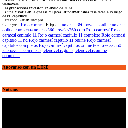
En abril de 2023, Rojo carmesí fue confirmado como el título de la
telenovela.
Las grabaciones iniciaron en enero de 2024.
Es una historia en la que las mujeres latinoamericanas resaltarán a lo largo
de 80 capítulos.
Fernando Gaitán siempre…
Categoría
Rojo carmesí
Etiqueta
novelas 360
novelas online
novelas
online completas
novelas360
novelas360.com
Rojo carmesí
Rojo
carmesí capitulo 11
Rojo carmesí capitulo 11 completo
Rojo carmesí
capitulo 11 hd
Rojo carmesí capitulo 11 online
Rojo carmesí
capitulos completos
Rojo carmesí capitulos online
telenovelas 360
telenovelas completas
telenovelas gratis
telenovelas online
completas
Apoyanos con un LIKE
Noticias
Reproductor
de
vídeo