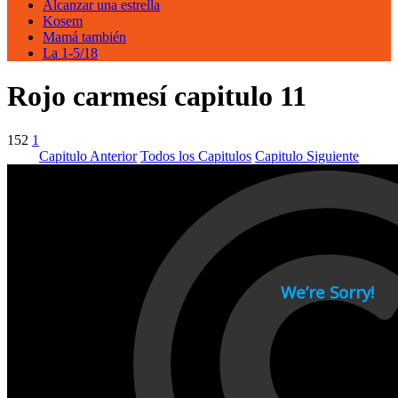
Alcanzar una estrella
Kosem
Mamá también
La 1-5/18
Rojo carmesí capitulo 11
152
1
Capitulo Anterior
Todos los Capitulos
Capitulo Siguiente