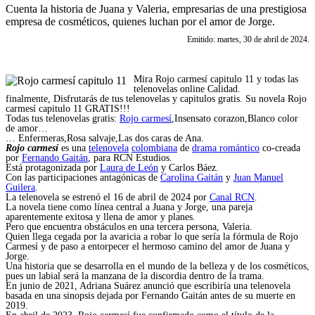
Cuenta la historia de Juana y Valeria, empresarias de una prestigiosa
empresa de cosméticos, quienes luchan por el amor de Jorge.
Emitido: martes, 30 de abril de 2024.
Mira Rojo carmesí capitulo 11 y todas las
telenovelas online Calidad.
finalmente, Disfrutarás de tus telenovelas y capitulos gratis. Su novela Rojo
carmesí capitulo 11 GRATIS!!!
Todas tus telenovelas gratis:
Rojo carmesí
,Insensato corazon,Blanco color
de amor…
… Enfermeras,Rosa salvaje,Las dos caras de Ana.
Rojo carmesí
es una
telenovela
colombiana
de
drama romántico
co-creada
por
Fernando Gaitán
, para RCN Estudios.
Está protagonizada por
Laura de León
y Carlos Báez.
Con las participaciones antagónicas de
Carolina Gaitán
y
Juan Manuel
Guilera
.
La telenovela se estrenó el 16 de abril de 2024 por
Canal RCN
.
La novela tiene como línea central a Juana y Jorge, una pareja
aparentemente exitosa y llena de amor y planes.
Pero que encuentra obstáculos en una tercera persona, Valeria.
Quien llega cegada por la avaricia a robar lo que sería la fórmula de Rojo
Carmesí y de paso a entorpecer el hermoso camino del amor de Juana y
Jorge.
Una historia que se desarrolla en el mundo de la belleza y de los cosméticos,
pues un labial será la manzana de la discordia dentro de la trama.
En junio de 2021, Adriana Suárez anunció que escribiría una telenovela
basada en una sinopsis dejada por Fernando Gaitán antes de su muerte en
2019.