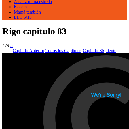
Alcanzar una estrella
Kosem
Mamá también
La 1-5/18
Rigo capitulo 83
479
3
Capitulo Anterior
Todos los Capitulos
Capitulo Siguiente