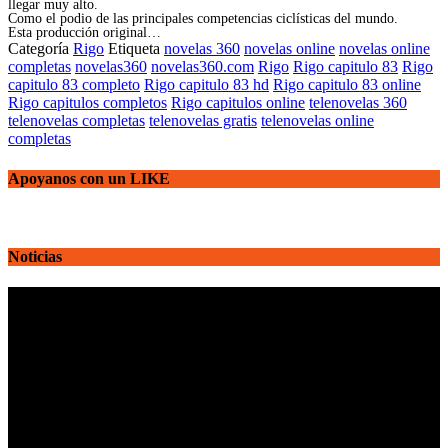
llegar muy alto.
Como el podio de las principales competencias ciclísticas del mundo.
Esta producción original…
Categoría
Rigo
Etiqueta
novelas 360
novelas online
novelas online
completas
novelas360
novelas360.com
Rigo
Rigo capitulo 83
Rigo
capitulo 83 completo
Rigo capitulo 83 hd
Rigo capitulo 83 online
Rigo capitulos completos
Rigo capitulos online
telenovelas 360
telenovelas completas
telenovelas gratis
telenovelas online
completas
Apoyanos con un LIKE
Noticias
Reproductor
de
vídeo