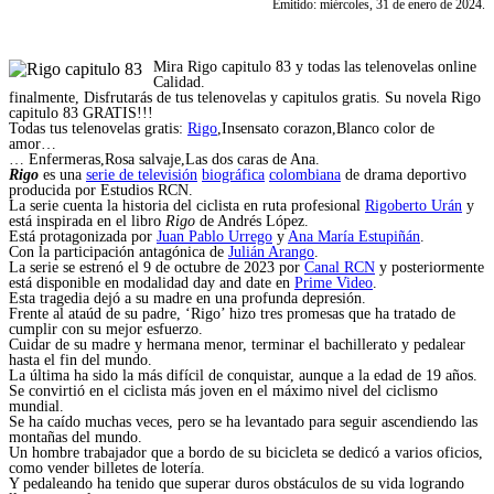
Emitido: miércoles, 31 de enero de 2024.
Mira Rigo capitulo 83 y todas las telenovelas online
Calidad.
finalmente, Disfrutarás de tus telenovelas y capitulos gratis. Su novela Rigo
capitulo 83 GRATIS!!!
Todas tus telenovelas gratis:
Rigo
,Insensato corazon,Blanco color de
amor…
… Enfermeras,Rosa salvaje,Las dos caras de Ana.
Rigo
es una
serie de televisión
biográfica
colombiana
de drama deportivo
producida por Estudios RCN.
La serie cuenta la historia del ciclista en ruta profesional
Rigoberto Urán
y
está inspirada en el libro
Rigo
de Andrés López.
Está protagonizada por
Juan Pablo Urrego
y
Ana María Estupiñán
.
Con la participación antagónica de
Julián Arango
.
La serie se estrenó el 9 de octubre de 2023 por
Canal RCN
y posteriormente
está disponible en modalidad day and date en
Prime Video
.
Esta tragedia dejó a su madre en una profunda depresión.
Frente al ataúd de su padre, ‘Rigo’ hizo tres promesas que ha tratado de
cumplir con su mejor esfuerzo.
Cuidar de su madre y hermana menor, terminar el bachillerato y pedalear
hasta el fin del mundo.
La última ha sido la más difícil de conquistar, aunque a la edad de 19 años.
Se convirtió en el ciclista más joven en el máximo nivel del ciclismo
mundial.
Se ha caído muchas veces, pero se ha levantado para seguir ascendiendo las
montañas del mundo.
Un hombre trabajador que a bordo de su bicicleta se dedicó a varios oficios,
como vender billetes de lotería.
Y pedaleando ha tenido que superar duros obstáculos de su vida logrando