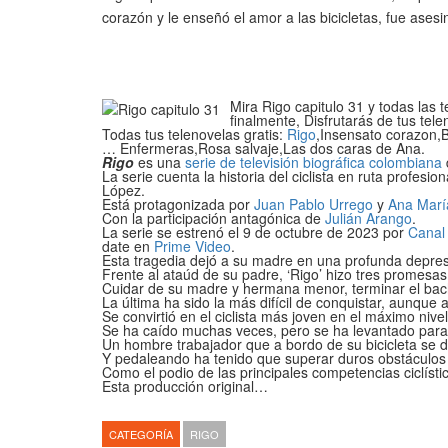
corazón y le enseñó el amor a las bicicletas, fue asesin
Mira Rigo capitulo 31 y todas las 
finalmente, Disfrutarás de tus tele
Todas tus telenovelas gratis:
Rigo
,Insensato corazon,
… Enfermeras,Rosa salvaje,Las dos caras de Ana.
Rigo
es una
serie de televisión
biográfica
colombiana
La serie cuenta la historia del ciclista en ruta profesio
López.
Está protagonizada por
Juan Pablo Urrego
y
Ana Marí
Con la participación antagónica de
Julián Arango
.
La serie se estrenó el 9 de octubre de 2023 por
Canal
date en
Prime Video
.
Esta tragedia dejó a su madre en una profunda depres
Frente al ataúd de su padre, ‘Rigo’ hizo tres promesa
Cuidar de su madre y hermana menor, terminar el bachi
La última ha sido la más difícil de conquistar, aunque 
Se convirtió en el ciclista más joven en el máximo nivel
Se ha caído muchas veces, pero se ha levantado par
Un hombre trabajador que a bordo de su bicicleta se ded
Y pedaleando ha tenido que superar duros obstáculos d
Como el podio de las principales competencias ciclíst
Esta producción original…
CATEGORÍA
RIGO