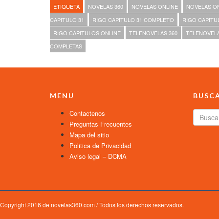
ETIQUETA
NOVELAS 360
NOVELAS ONLINE
NOVELAS O
CAPITULO 31
RIGO CAPITULO 31 COMPLETO
RIGO CAPITU
RIGO CAPITULOS ONLINE
TELENOVELAS 360
TELENOVEL
COMPLETAS
MENU
BUSC
Contactenos
Preguntas Frecuentes
Mapa del sitio
Politica de Privacidad
Aviso legal – DCMA
Copyright 2016 de novelas360.com / Todos los derechos reservados.