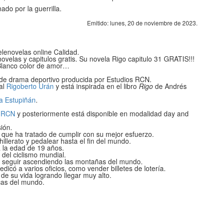
ado por la guerrilla.
Emitido: lunes, 20 de noviembre de 2023.
telenovelas online Calidad.
novelas y capitulos gratis. Su novela Rigo capitulo 31 GRATIS!!!
Blanco color de amor…
de drama deportivo producida por Estudios RCN.
nal
Rigoberto Urán
y está inspirada en el libro
Rigo
de Andrés
a Estupiñán
.
 RCN
y posteriormente está disponible en modalidad day and
ión.
s que ha tratado de cumplir con su mejor esfuerzo.
llerato y pedalear hasta el fin del mundo.
a la edad de 19 años.
 del ciclismo mundial.
a seguir ascendiendo las montañas del mundo.
icó a varios oficios, como vender billetes de lotería.
e su vida logrando llegar muy alto.
icas del mundo.