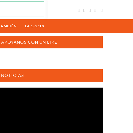
TAMBIÉN
LA 1-5/18
APOYANOS CON UN LIKE
NOTICIAS
productor
e
deo