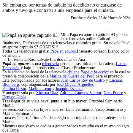
Sin embargo, por temas de trabajo ha decidido no encargarse de
ambos y tuvo que contratar a una empleada para el cuidado.
Emitido: miércoles, 28 de febrero de 2024.
Mira Papá en apuros capitulo 93 y todas
las telenovelas online Calidad.
finalmente, Disfrutarás de tus telenovelas y capitulos gratis. Su novela Papá
en apuros capitulo 93 GRATIS!!!
Todas tus telenovelas gratis:
Papá en apuros
,Insensato corazon,Blanco color
de amor…
… Enfermeras,Rosa salvaje,Las dos caras de Ana.
Papá en apuros
es una
telenovela
peruana trasmitida por la cadena
Latina
Televisión
y bajo la producción de Chaski Producciones.
Es la adaptación local de la telenovela
chilena
Papá a la deriva
en la cual se
prestó la colaboración de la
Marina de Guerra del Perú
para el proyecto.
Está protagonizada por los actores
Juan Carlos Rey de Castro
y
Luciana
Blomberg
; coprotagonizada por
José Miguel Argüelles
.
Paulina Bazán
,
Matilde León
y
Joaquín Escobar
.
Y antagonizada por
Ximena Díaz
,
Adriana Campos-Salazar
,
Nico Ponce
y
Denisse Dibós
.
Tras llegar de su viaje naval junto a su hijo mayor, Cristóbal Seminario,
Martín.
Se reencontró con sus hijos menores: Luna Seminario, Vasco Seminario y
Marina Seminario.
Luna está en su último año de colegio y postula al elenco de cadetes de la
Marina.
Mientras que Vasco se dedica a grabar videos y estudia en el mismo colegio
que Luna.