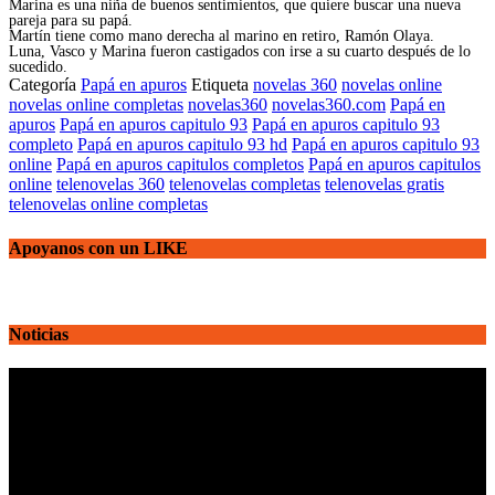
Marina es una niña de buenos sentimientos, que quiere buscar una nueva
pareja para su papá.
Martín tiene como mano derecha al marino en retiro, Ramón Olaya.
Luna, Vasco y Marina fueron castigados con irse a su cuarto después de lo
sucedido.
Categoría
Papá en apuros
Etiqueta
novelas 360
novelas online
novelas online completas
novelas360
novelas360.com
Papá en
apuros
Papá en apuros capitulo 93
Papá en apuros capitulo 93
completo
Papá en apuros capitulo 93 hd
Papá en apuros capitulo 93
online
Papá en apuros capitulos completos
Papá en apuros capitulos
online
telenovelas 360
telenovelas completas
telenovelas gratis
telenovelas online completas
Apoyanos con un LIKE
Noticias
Reproductor
de
vídeo