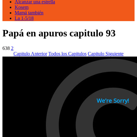
Alcanzar una estrella
Kosem
Mamá también
La 1-5/18
Papá en apuros capitulo 93
638
2
Capitulo Anterior
Todos los Capitulos
Capitulo Siguiente