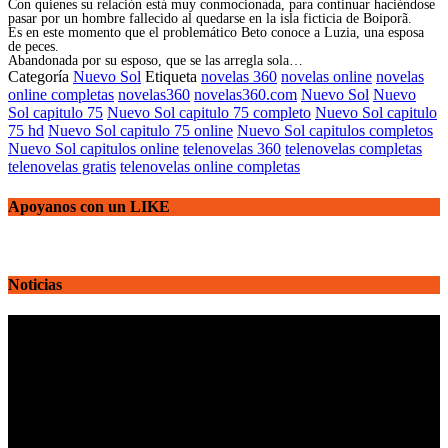
Con quienes su relación está muy conmocionada, para continuar haciéndose
pasar por un hombre fallecido al quedarse en la isla ficticia de Boiporã.
Es en este momento que el problemático Beto conoce a Luzia, una esposa
de peces.
Abandonada por su esposo, que se las arregla sola…
Categoría
Nuevo Sol
Etiqueta
novelas 360
novelas online
novelas
online completas
novelas360
novelas360.com
Nuevo Sol
Nuevo
Sol capitulo 75
Nuevo Sol capitulo 75 completo
Nuevo Sol capitulo
75 hd
Nuevo Sol capitulo 75 online
Nuevo Sol capitulos completos
Nuevo Sol capitulos online
telenovelas 360
telenovelas completas
telenovelas gratis
telenovelas online completas
Apoyanos con un LIKE
Noticias
Reproductor
de
vídeo