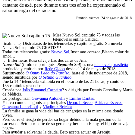
cantante de axé, pero durante unos tres años ha experimentado el
sabor amargo del ostracismo.
Emitido: viernes, 24 de agosto de 2018.
Mira Nuevo Sol capitulo 75 y todas las
telenovelas online Calidad.
finalmente, Disfrutarás de tus telenovelas y capitulos gratis. Su novela
Nuevo Sol capitulo 75 GRATIS!!!
Todas tus telenovelas gratis:
Nuevo Sol
,Insensato corazon,Blanco color de
amor…
… Enfermeras,Rosa salvaje,Las dos caras de Ana.
Nuevo Sol
(título en portugués:
Segundo Sol
) es una
telenovela
brasileña
producida y emitida por
Rede Globo
desde el 14 de mayo de 2018.
Sustituyendo
O Outro Lado do Paraíso
, hasta el 9 de noviembre de 2018,
siendo sustituida por
O Sétimo Guardião
.
Fue la 14.ª telenovela exhibida en el horario de las 21 horas, y contó con
155 capítulos grabados.
Creada por
João Emanuel Carneiro
? y dirigida por Dennis Carvalho y Maria
de Médicis.
Lo protagonizan
Giovanna Antonelli
y
Emilio Dantas
.
Y tuvo como antagonistas principales
Deborah Secco
,
Adriana Esteves
,
Giovanna Lancellotti
y
Vladimir Brichta
.
La familia se gana la vida del bar de cangrejos en la misma casa donde
viven.
Pero corre el riesgo de perder su hogar debido a la mala gestión de la
carrera de Beto por parte de su gerente y hermano Remy, el hijo de «oveja
negra».
Para ayudar a solventar la deuda, Beto acepta actuar en Aracaju.