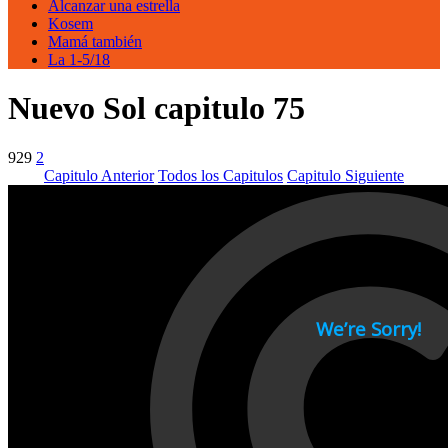
Alcanzar una estrella
Kosem
Mamá también
La 1-5/18
Nuevo Sol capitulo 75
929
2
Capitulo Anterior
Todos los Capitulos
Capitulo Siguiente