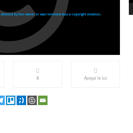
5
Apaga la luz