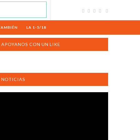
TAMBIÉN
LA 1-5/18
APOYANOS CON UN LIKE
NOTICIAS
productor
e
deo