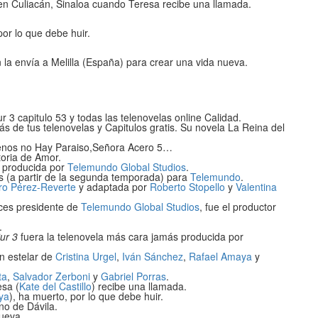
 en Culiacán, Sinaloa cuando Teresa recibe una llamada.
or lo que debe huir.
 la envía a Melilla (España) para crear una vida nueva.
r 3 capitulo 53 y todas las telenovelas online Calidad.
rás de tus telenovelas y Capitulos gratis. Su novela La Reina del
enos no Hay Paraiso,Señora Acero 5…
toria de Amor.
 producida por
Telemundo Global Studios
.
s (a partir de la segunda temporada) para
Telemundo
.
ro Pérez-Reverte
y adaptada por
Roberto Stopello
y
Valentina
nces presidente de
Telemundo Global Studios
, fue el productor
.
ur 3
fuera la telenovela más cara jamás producida por
ón estelar de
Cristina Urgel
,
Iván Sánchez
,
Rafael Amaya
y
ta
,
Salvador Zerboni
y
Gabriel Porras
.
sa (
Kate del Castillo
) recibe una llamada.
ya
), ha muerto, por lo que debe huir.
no de Dávila.
nueva.