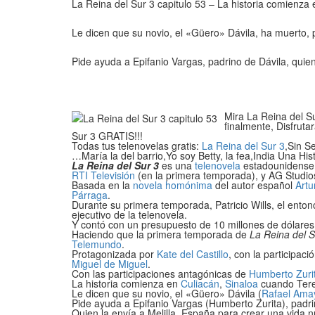
La Reina del Sur 3 capitulo 53 – La historia comienza
Le dicen que su novio, el «Güero» Dávila, ha muerto, p
Pide ayuda a Epifanio Vargas, padrino de Dávila, quien
Mira La Reina del Su
finalmente, Disfruta
Sur 3 GRATIS!!!
Todas tus telenovelas gratis:
La Reina del Sur 3
,Sin S
…María la del barrio,Yo soy Betty, la fea,India Una His
La Reina del Sur 3
es una
telenovela
estadounidense
RTI Televisión
(en la primera temporada), y AG Studio
Basada en la
novela homónima
del autor español
Artu
Párraga
.
Durante su primera temporada, Patricio Wills, el ento
ejecutivo de la telenovela.
Y contó con un presupuesto de 10 millones de dólares
Haciendo que la primera temporada de
La Reina del S
Telemundo
.
Protagonizada por
Kate del Castillo
, con la participaci
Miguel de Miguel
.
Con las participaciones antagónicas de
Humberto Zuri
La historia comienza en
Culiacán
,
Sinaloa
cuando Tere
Le dicen que su novio, el «Güero» Dávila (
Rafael Ama
Pide ayuda a Epifanio Vargas (Humberto Zurita), padri
Quien la envía a Melilla, España para crear una vida 