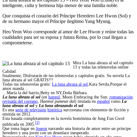
inteligente, culta y hermosa hija menor de una familia noble.
Que conquista el corazón del Príncipe Heredero Lee Hwon (Sol) y
de su hermano mayor el Príncipe ilegítimo Yang Myung.
Heo Yeon Woo corresponde al amor de Lee Hwon y reúne todas las
cualidades para ser su esposa y futura Reina, por lo cual llegan a
comprometerse.
Mira La luna abraza al sol capitulo
13 y todas las telenovelas online
Calidad.
finalmente, Disfrutarás de tus telenovelas y capitulos gratis. Su novela La
luna abraza al sol GRATIS!!!
Todas tus telenovelas gratis:
La luna abraza al sol
,Kara Sevda,Porque el
amor manda…
…María la del barrio,Betty en NY,Doña Bárbara.
La luna abraza al sol
(en
hangul
,
Moon Embracing the Sun
;
romanización
revisada del coreano
,
Haereul pumeun dal
) titulada en
español
como
La
luna abraza al sol
y
La luna abrazando el sol
.
Es una
serie de televisión
histórica
surcoreana con elementos de ficción y
emitida en 2012.
Esta basada completamente en la novela homónima de Jung Eun Gwol
[
1
]
publicada en 2005.
Que toma lugar en
Joseon
narrando una historia de amor entre un príncipe
heredero y una joven con un desenlace inesperado.