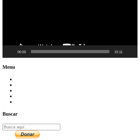
00:00
15:11
Menu
Contactenos
Preguntas Frecuentes
Mapa del sitio
Politica de Privacidad
Aviso legal – DCMA
Buscar