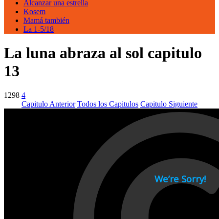
Alcanzar una estrella
Kosem
Mamá también
La 1-5/18
La luna abraza al sol capitulo
13
1298
4
Capitulo Anterior
Todos los Capitulos
Capitulo Siguiente