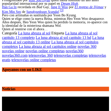
Protagonizado por
Kim Soo Hyun
quien había obtenido un año antes
popularidad internacional por su papel en
Dream High
.
Han Ga In
recordada en
Bad Guy
,
Jung Il Woo
por
El regreso de Iljimae
y
[
3
]
Kim Min Seo
de
Sungkyunkwan Scandal
.
Pero con artimañas es sustituida por Yoon Bo Kyung.
Quien se elige como la nueva Reina, mientras Heo Yeon Woo desaparece.
Años después, Heo Yeon Woo quien ha perdido la memoria, re-aparece con
la identidad de la misteriosa shamana Wol.
Quien al reunirse con el ahora…
Categoría
La luna abraza al sol
Etiqueta
La luna abraza al sol
capitulo 13 completo
La luna abraza al sol capitulo 13 hd
La luna
abraza al sol capitulo 13 online
La luna abraza al sol capitulos
completos
La luna abraza al sol capitulos online
novelas 360
novelas online
novelas online completas
novelas360
novelas360.com
telenovelas 360
telenovelas completas
telenovelas
gratis
telenovelas online completas
Apoyanos con un LIKE
Noticias
Reproductor
de
vídeo