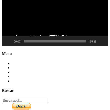
00:00
15:11
Menu
Contactenos
Preguntas Frecuentes
Mapa del sitio
Politica de Privacidad
Aviso legal – DCMA
Buscar