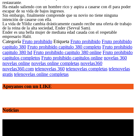
restaurante.
Ha estado saliendo con un hombre rico y aspira a casarse con él para poder
escapar de su vida de bajos ingresos.
Sin embargo, finalmente comprende que su novio no tiene ninguna
intención de casarse con ella.
La vida de Yildiz cambia drásticamente cuando recibe una oferta de trabajo
de la reina de la alta sociedad, Ender (Sevval Sam).
Ender es una bella mujer de mediana edad casada con el respetable
empresario Halit.
Categoría
Fruto prohibido
Etiqueta
Fruto prohibido
Fruto prohibido
capitulo 380
Fruto prohibido capitulo 380 completo
Fruto prohibido
capitulo 380 hd
Fruto prohibido capitulo 380 online
Fruto prohibido
capitulos completos
Fruto prohibido capitulos online
novelas 360
novelas online
novelas online completas
novelas360
novelas360.com
telenovelas 360
telenovelas completas
telenovelas
gratis
telenovelas online completas
Apoyanos con un LIKE
Noticias
Reproductor
de
vídeo