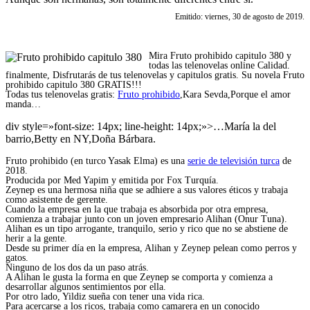
Emitido: viernes, 30 de agosto de 2019.
Mira Fruto prohibido capitulo 380 y
todas las telenovelas online Calidad.
finalmente, Disfrutarás de tus telenovelas y capitulos gratis. Su novela Fruto
prohibido capitulo 380 GRATIS!!!
Todas tus telenovelas gratis:
Fruto prohibido
,Kara Sevda,Porque el amor
manda…
div style=»font-size: 14px; line-height: 14px;»>…María la del
barrio,Betty en NY,Doña Bárbara.
Fruto prohibido (en turco Yasak Elma) es una
serie de televisión turca
de
2018.
Producida por Med Yapim y emitida por Fox Turquía.
Zeynep es una hermosa niña que se adhiere a sus valores éticos y trabaja
como asistente de gerente.
Cuando la empresa en la que trabaja es absorbida por otra empresa,
comienza a trabajar junto con un joven empresario Alihan (Onur Tuna).
Alihan es un tipo arrogante, tranquilo, serio y rico que no se abstiene de
herir a la gente.
Desde su primer día en la empresa, Alihan y Zeynep pelean como perros y
gatos.
Ninguno de los dos da un paso atrás.
A Alihan le gusta la forma en que Zeynep se comporta y comienza a
desarrollar algunos sentimientos por ella.
Por otro lado, Yildiz sueña con tener una vida rica.
Para acercarse a los ricos, trabaja como camarera en un conocido