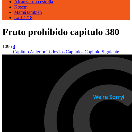
Alcanzar una estrella
Kosem
Mamá también
La 1-5/18
Fruto prohibido capitulo 380
1096
4
Capitulo Anterior
Todos los Capitulos
Capitulo Siguiente