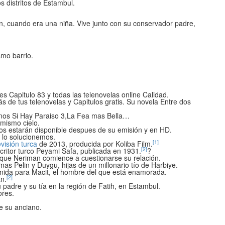
s distritos de Estambul.
n, cuando era una niña. Vive junto con su conservador padre,
smo barrio.
s Capitulo 83 y todas las telenovelas online Calidad.
ás de tus telenovelas y Capitulos gratis. Su novela Entre dos
nos Si Hay Paraiso 3,La Fea mas Bella…
mismo cielo.
os estarán disponible despues de su emisión y en HD.
e lo solucionemos.
[
1
]
evisión turca
de 2013, producida por Koliba Film.
[
2
]
scritor turco Peyami Safa, publicada en 1931.
?
e que Neriman comience a cuestionarse su relación.
s Pelin y Duygu, hijas de un millonario tío de Harbiye.
enida para Macit, el hombre del que está enamorada.
[
2
]
n.
padre y su tía en la región de Fatih, en Estambul.
ores.
e su anciano.