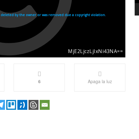
6
Apaga la luz