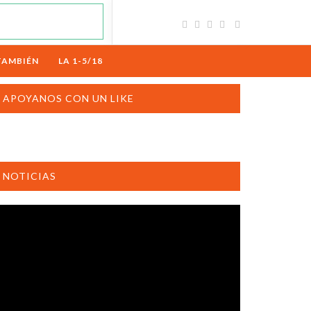
TAMBIÉN
LA 1-5/18
APOYANOS CON UN LIKE
NOTICIAS
productor
e
deo