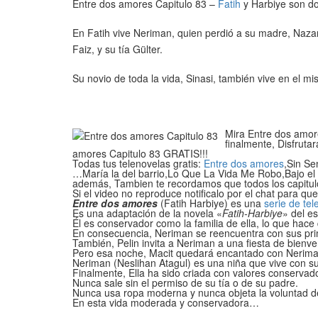
Entre dos amores Capitulo 83 –
Fatih
y Harbiye son do
En Fatih vive Neriman, quien perdió a su madre, Naza
Faiz, y su tía Gülter.
Su novio de toda la vida, Sinasi, también vive en el mi
Mira Entre dos amore
finalmente, Disfrutar
amores Capitulo 83 GRATIS!!!
Todas tus telenovelas gratis:
Entre dos amores
,Sin Se
…María la del barrio,Lo Que La Vida Me Robo,Bajo el 
además, Tambien te recordamos que todos los capitul
Si el video no reproduce notificalo por el chat para qu
Entre dos amores
(Fatih Harbiye) es una
serie de tel
Es una adaptación de la novela «
Fatih-Harbiye
» del e
Él es conservador como la familia de ella, lo que hac
En consecuencia, Neriman se reencuentra con sus prima
También, Pelin invita a Neriman a una fiesta de bienv
Pero esa noche, Macit quedará encantado con Nerima
Neriman (Neslihan Atagul) es una niña que vive con su 
Finalmente, Ella ha sido criada con valores conservad
Nunca sale sin el permiso de su tía o de su padre.
Nunca usa ropa moderna y nunca objeta la voluntad d
En esta vida moderada y conservadora…