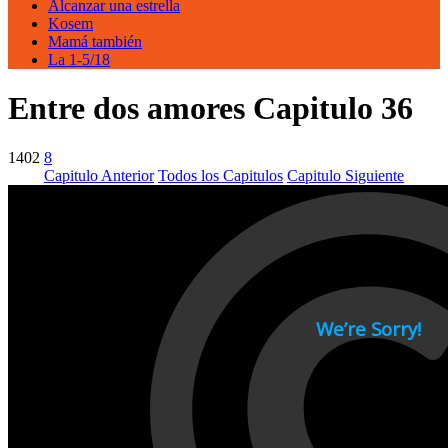
Alcanzar una estrella
Kosem
Mamá también
La 1-5/18
Entre dos amores Capitulo 36
1402
8
Capitulo Anterior
Todos los Capitulos
Capitulo Siguiente