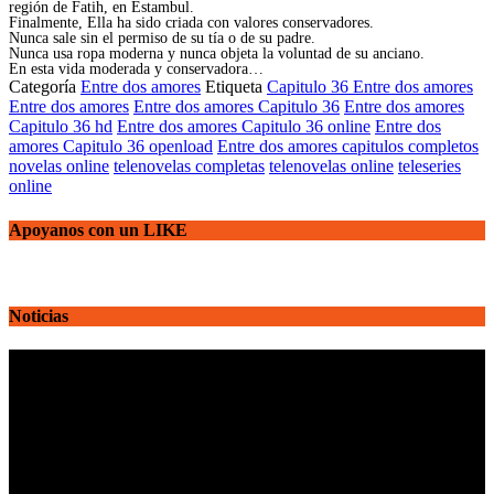
región de Fatih, en Estambul.
Finalmente, Ella ha sido criada con valores conservadores.
Nunca sale sin el permiso de su tía o de su padre.
Nunca usa ropa moderna y nunca objeta la voluntad de su anciano.
En esta vida moderada y conservadora…
Categoría
Entre dos amores
Etiqueta
Capitulo 36 Entre dos amores
Entre dos amores
Entre dos amores Capitulo 36
Entre dos amores
Capitulo 36 hd
Entre dos amores Capitulo 36 online
Entre dos
amores Capitulo 36 openload
Entre dos amores capitulos completos
novelas online
telenovelas completas
telenovelas online
teleseries
online
Apoyanos con un LIKE
Noticias
Reproductor
de
vídeo