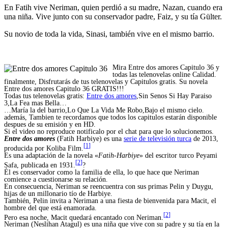
En Fatih vive Neriman, quien perdió a su madre, Nazan, cuando era
una niña. Vive junto con su conservador padre, Faiz, y su tía Gülter.
Su novio de toda la vida, Sinasi, también vive en el mismo barrio.
Mira Entre dos amores Capitulo 36 y
todas las telenovelas online Calidad.
finalmente, Disfrutarás de tus telenovelas y Capitulos gratis. Su novela
Entre dos amores Capitulo 36 GRATIS!!!
Todas tus telenovelas gratis:
Entre dos amores
,Sin Senos Si Hay Paraiso
3,La Fea mas Bella…
…María la del barrio,Lo Que La Vida Me Robo,Bajo el mismo cielo.
además, Tambien te recordamos que todos los capitulos estarán disponible
despues de su emisión y en HD.
Si el video no reproduce notificalo por el chat para que lo solucionemos.
Entre dos amores
(Fatih Harbiye) es una
serie de televisión turca
de 2013,
[
1
]
producida por Koliba Film.
Es una adaptación de la novela «
Fatih-Harbiye
» del escritor turco Peyami
[
2
]
Safa, publicada en 1931.
?
Él es conservador como la familia de ella, lo que hace que Neriman
comience a cuestionarse su relación.
En consecuencia, Neriman se reencuentra con sus primas Pelin y Duygu,
hijas de un millonario tío de Harbiye.
También, Pelin invita a Neriman a una fiesta de bienvenida para Macit, el
hombre del que está enamorada.
[
2
]
Pero esa noche, Macit quedará encantado con Neriman.
Neriman (Neslihan Atagul) es una niña que vive con su padre y su tía en la