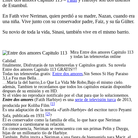
de Estambul.
En Fatih vive Neriman, quien perdió a su madre, Nazan, cuando era
una niña. Vive junto con su conservador padre, Faiz, y su tía Gülter.
Su novio de toda la vida, Sinasi, también vive en el mismo barrio.
Mira Entre dos amores Capitulo 113
y todas las telenovelas online
Calidad.
finalmente, Disfrutarás de tus telenovelas y Capitulos gratis. Su novela
Entre dos amores Capitulo 113 GRATIS!!!
Todas tus telenovelas gratis:
Entre dos amores
,Sin Senos Si Hay Paraiso
3,La Fea mas Bella…
…María la del barrio,Lo Que La Vida Me Robo,Bajo el mismo cielo.
además, Tambien te recordamos que todos los capitulos estarán disponible
despues de su emisión y en HD.
Si el video no reproduce notificalo por el chat para que lo solucionemos.
Entre dos amores
(Fatih Harbiye) es una
serie de televisión turca
de 2013,
[
1
]
producida por Koliba Film.
Es una adaptación de la novela «
Fatih-Harbiye
» del escritor turco Peyami
[
2
]
Safa, publicada en 1931.
?
Él es conservador como la familia de ella, lo que hace que Neriman
comience a cuestionarse su relación.
En consecuencia, Neriman se reencuentra con sus primas Pelin y Duygu,
hijas de un millonario tío de Harbiye.
También, Pelin invita a Neriman a una fiesta de bienvenida para Macit, el