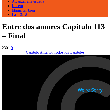
Alcanzar una estrella
Kosem
Mamá también
La 1-5/18
Entre dos amores Capitulo 113
– Final
2301
9
Capitulo Anterior
Todos los Capitulos