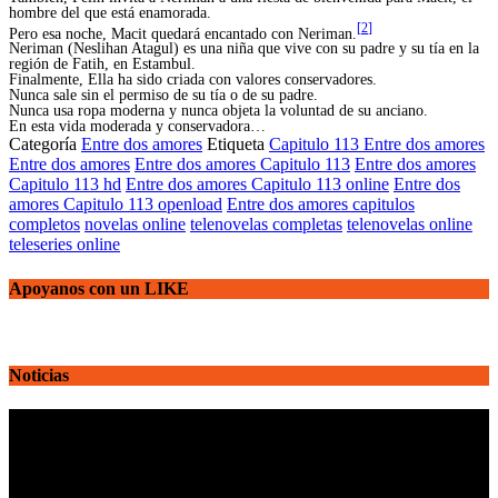
hombre del que está enamorada.
[
2
]
Pero esa noche, Macit quedará encantado con Neriman.
Neriman (Neslihan Atagul) es una niña que vive con su padre y su tía en la
región de Fatih, en Estambul.
Finalmente, Ella ha sido criada con valores conservadores.
Nunca sale sin el permiso de su tía o de su padre.
Nunca usa ropa moderna y nunca objeta la voluntad de su anciano.
En esta vida moderada y conservadora…
Categoría
Entre dos amores
Etiqueta
Capitulo 113 Entre dos amores
Entre dos amores
Entre dos amores Capitulo 113
Entre dos amores
Capitulo 113 hd
Entre dos amores Capitulo 113 online
Entre dos
amores Capitulo 113 openload
Entre dos amores capitulos
completos
novelas online
telenovelas completas
telenovelas online
teleseries online
Apoyanos con un LIKE
Noticias
Reproductor
de
vídeo