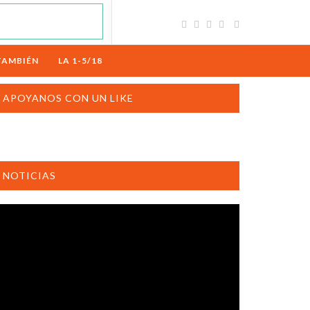
TAMBIÉN
LA 1-5/18
APOYANOS CON UN LIKE
NOTICIAS
productor
e
deo