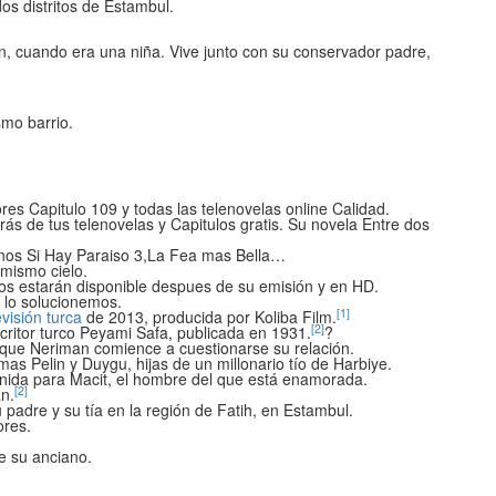
os distritos de Estambul.
n, cuando era una niña. Vive junto con su conservador padre,
smo barrio.
es Capitulo 109 y todas las telenovelas online Calidad.
arás de tus telenovelas y Capitulos gratis. Su novela Entre dos
nos Si Hay Paraiso 3,La Fea mas Bella…
mismo cielo.
os estarán disponible despues de su emisión y en HD.
e lo solucionemos.
[
1
]
evisión turca
de 2013, producida por Koliba Film.
[
2
]
scritor turco Peyami Safa, publicada en 1931.
?
e que Neriman comience a cuestionarse su relación.
s Pelin y Duygu, hijas de un millonario tío de Harbiye.
enida para Macit, el hombre del que está enamorada.
[
2
]
n.
padre y su tía en la región de Fatih, en Estambul.
ores.
e su anciano.