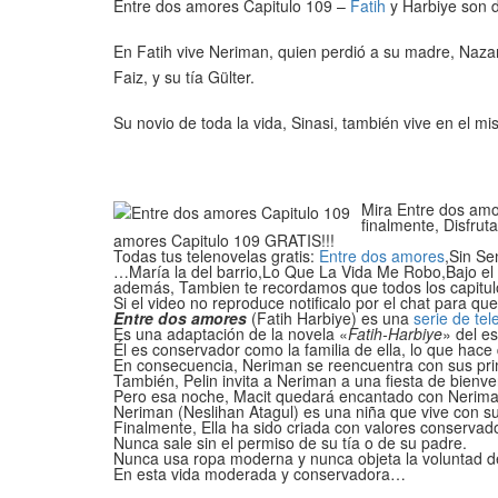
Entre dos amores Capitulo 109 –
Fatih
y Harbiye son d
En Fatih vive Neriman, quien perdió a su madre, Naza
Faiz, y su tía Gülter.
Su novio de toda la vida, Sinasi, también vive en el mi
Mira Entre dos amor
finalmente, Disfrut
amores Capitulo 109 GRATIS!!!
Todas tus telenovelas gratis:
Entre dos amores
,Sin Se
…María la del barrio,Lo Que La Vida Me Robo,Bajo el 
además, Tambien te recordamos que todos los capitul
Si el video no reproduce notificalo por el chat para qu
Entre dos amores
(Fatih Harbiye) es una
serie de tel
Es una adaptación de la novela «
Fatih-Harbiye
» del e
Él es conservador como la familia de ella, lo que hac
En consecuencia, Neriman se reencuentra con sus prima
También, Pelin invita a Neriman a una fiesta de bienv
Pero esa noche, Macit quedará encantado con Nerima
Neriman (Neslihan Atagul) es una niña que vive con su 
Finalmente, Ella ha sido criada con valores conservad
Nunca sale sin el permiso de su tía o de su padre.
Nunca usa ropa moderna y nunca objeta la voluntad d
En esta vida moderada y conservadora…