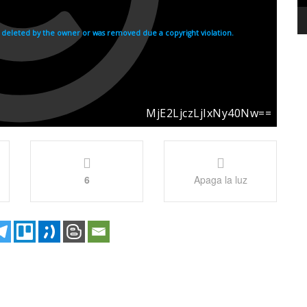
6
Apaga la luz