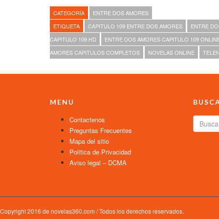
CATEGORÍA
ENTRE DOS AMORES
ETIQUETA
CAPITULO 109 ENTRE DOS AMORES
ENTRE DO
CAPITULO 109 HD
ENTRE DOS AMORES CAPITULO 109 ONLIN
AMORES CAPITULOS COMPLETOS
NOVELAS ONLINE
TELE
MENU
BUSC
Contactenos
Preguntas Frecuentes
Mapa del sitio
Politica de Privacidad
Aviso legal – DCMA
Copyright 2016 de novelas360.com / Todos los derechos reservados.