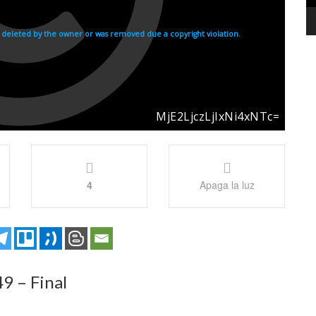
4
Apaga la luz
9 – Final