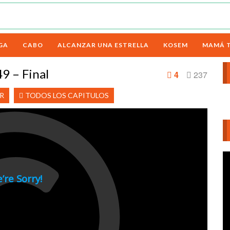
GA
CABO
ALCANZAR UNA ESTRELLA
KOSEM
MAMÁ 
9 – Final
4
237
R
TODOS LOS CAPITULOS
Re
d
ví