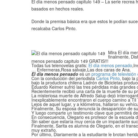
El día menos pensado capitulo 149 – La serie recrea h
basados en hechos reales.
Donde la premisa básica era que estos le podían suc
recalcaba Carlos Pinto.
Mira El día men
finalmente, Dis
menos pensado capitulo 149 GRATIS!!!
Todas tus telenovelas gratis:
El día menos pensado
,I
… Enfermeras,Rosa salvaje,Las dos caras de Ana.
El día menos pensado
es un
programa de televisión
Con la conducción del periodista
Carlos Pinto
, bajo l
bajo la productora chilena Ladrón de Bicicletas produc
Eduardo Keimer sufrió las tres pérdidas más grandes d
Recientemente recibió una carta de la muerte de su pr
La misteriosa muerte de Alfredo Salup dejó interrogant
Inexplicablemente encontraron el cuerpo camino a Til Ti
Lejos de aquel lugar, y a kilómetros, hallaron su vehí
Finalmente, Su esposa denuncia la desaparición de su
Y luego comparte un testimonio clave que permitirá de
En consecuencia, Olegario es profesor de la escuela 
Sin saber que estaría muy cerca de un impactante suc
Finalmente, Sarita es alumna de Olegario, en el transc
muy extraño.
Por último, Diariamente a la estudiante le brotan he