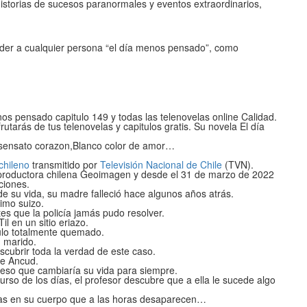
istorias de sucesos paranormales y eventos extraordinarios,
eder a cualquier persona “el día menos pensado”, como
os pensado capitulo 149 y todas las telenovelas online Calidad.
frutarás de tus telenovelas y capitulos gratis. Su novela El día
nsensato corazon,Blanco color de amor…
chileno
transmitido por
Televisión Nacional de Chile
(TVN).
a productora chilena Geoimagen y desde el 31 de marzo de 2022
ciones.
e su vida, su madre falleció hace algunos años atrás.
imo suizo.
es que la policía jamás pudo resolver.
l en un sitio eriazo.
culo totalmente quemado.
 marido.
scubrir toda la verdad de este caso.
de Ancud.
eso que cambiaría su vida para siempre.
urso de los días, el profesor descubre que a ella le sucede algo
ridas en su cuerpo que a las horas desaparecen…