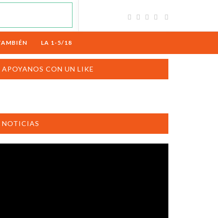
TAMBIÉN
LA 1-5/18
APOYANOS CON UN LIKE
NOTICIAS
productor
e
deo