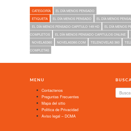
CATEGORÍA
EL DÍA MENOS PENSADO
ETIQUETA
EL DÍA MENOS PENSADO
EL DÍA MENOS PENSA
EL DÍA MENOS PENSADO CAPITULO 149 HD
EL DÍA MENOS P
COMPLETOS
EL DÍA MENOS PENSADO CAPITULOS ONLINE
NOVELAS360
NOVELAS360.COM
TELENOVELAS 360
TEL
COMPLETAS
MENU
BUSC
Contactenos
Preguntas Frecuentes
Mapa del sitio
Politica de Privacidad
Aviso legal – DCMA