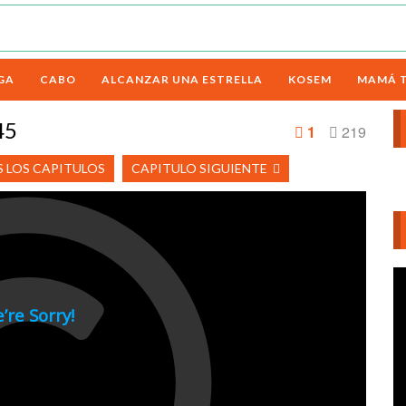
GA
CABO
ALCANZAR UNA ESTRELLA
KOSEM
MAMÁ 
45
1
219
 LOS CAPITULOS
CAPITULO SIGUIENTE
Re
d
ví