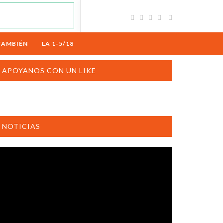
TAMBIÉN
LA 1-5/18
APOYANOS CON UN LIKE
NOTICIAS
productor
e
deo