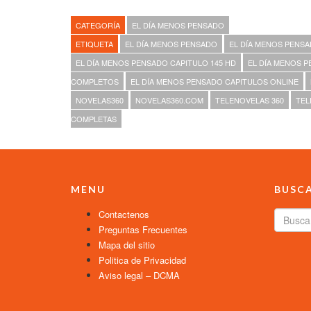
CATEGORÍA
EL DÍA MENOS PENSADO
ETIQUETA
EL DÍA MENOS PENSADO
EL DÍA MENOS PENSA
EL DÍA MENOS PENSADO CAPITULO 145 HD
EL DÍA MENOS P
COMPLETOS
EL DÍA MENOS PENSADO CAPITULOS ONLINE
NOVELAS360
NOVELAS360.COM
TELENOVELAS 360
TEL
COMPLETAS
MENU
BUSC
Contactenos
Preguntas Frecuentes
Mapa del sitio
Politica de Privacidad
Aviso legal – DCMA