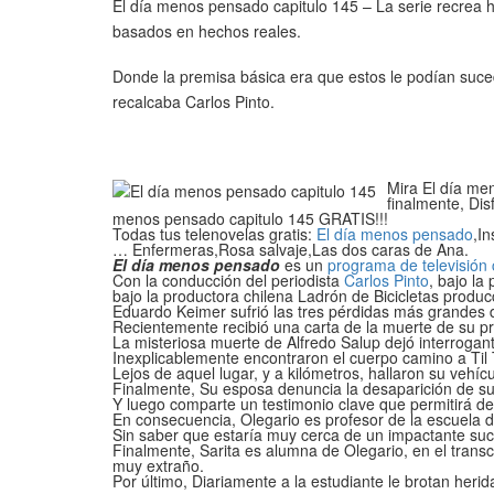
El día menos pensado capitulo 145 – La serie recrea h
basados en hechos reales.
Donde la premisa básica era que estos le podían suc
recalcaba Carlos Pinto.
Mira El día men
finalmente, Dis
menos pensado capitulo 145 GRATIS!!!
Todas tus telenovelas gratis:
El día menos pensado
,I
… Enfermeras,Rosa salvaje,Las dos caras de Ana.
El día menos pensado
es un
programa de televisión
Con la conducción del periodista
Carlos Pinto
, bajo l
bajo la productora chilena Ladrón de Bicicletas produc
Eduardo Keimer sufrió las tres pérdidas más grandes d
Recientemente recibió una carta de la muerte de su pr
La misteriosa muerte de Alfredo Salup dejó interrogant
Inexplicablemente encontraron el cuerpo camino a Til Ti
Lejos de aquel lugar, y a kilómetros, hallaron su vehí
Finalmente, Su esposa denuncia la desaparición de su
Y luego comparte un testimonio clave que permitirá de
En consecuencia, Olegario es profesor de la escuela 
Sin saber que estaría muy cerca de un impactante suc
Finalmente, Sarita es alumna de Olegario, en el transc
muy extraño.
Por último, Diariamente a la estudiante le brotan he