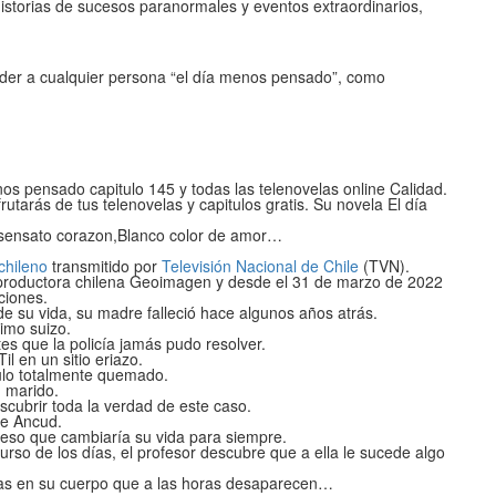
istorias de sucesos paranormales y eventos extraordinarios,
eder a cualquier persona “el día menos pensado”, como
os pensado capitulo 145 y todas las telenovelas online Calidad.
frutarás de tus telenovelas y capitulos gratis. Su novela El día
nsensato corazon,Blanco color de amor…
chileno
transmitido por
Televisión Nacional de Chile
(TVN).
a productora chilena Geoimagen y desde el 31 de marzo de 2022
ciones.
e su vida, su madre falleció hace algunos años atrás.
imo suizo.
es que la policía jamás pudo resolver.
l en un sitio eriazo.
culo totalmente quemado.
 marido.
scubrir toda la verdad de este caso.
de Ancud.
eso que cambiaría su vida para siempre.
urso de los días, el profesor descubre que a ella le sucede algo
ridas en su cuerpo que a las horas desaparecen…