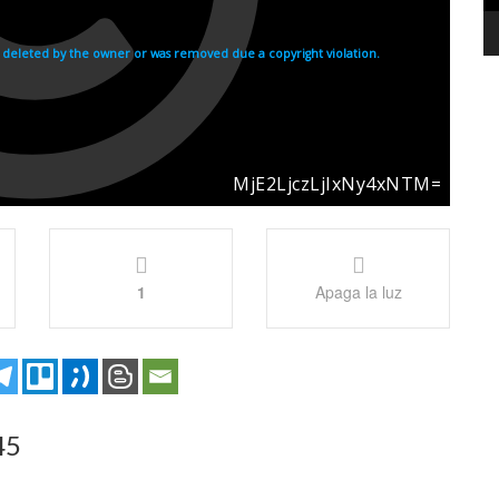
1
Apaga la luz
45