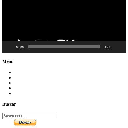
00:00
15:11
Menu
Contactenos
Preguntas Frecuentes
Mapa del sitio
Politica de Privacidad
Aviso legal – DCMA
Buscar