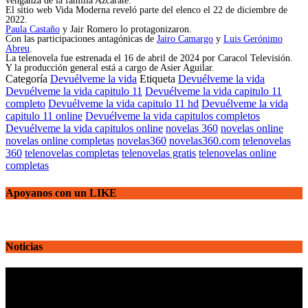
venganza de la familia Azcárate.
El sitio web Vida Moderna reveló parte del elenco el 22 de diciembre de
2022.
Paula Castaño
y Jair Romero lo protagonizaron.
Con las participaciones antagónicas de
Jairo Camargo
y
Luis Gerónimo
Abreu
.
La telenovela fue estrenada el 16 de abril de 2024 por Caracol Televisión.
Y la producción general está a cargo de Asier Aguilar.
Categoría
Devuélveme la vida
Etiqueta
Devuélveme la vida
Devuélveme la vida capitulo 11
Devuélveme la vida capitulo 11
completo
Devuélveme la vida capitulo 11 hd
Devuélveme la vida
capitulo 11 online
Devuélveme la vida capitulos completos
Devuélveme la vida capitulos online
novelas 360
novelas online
novelas online completas
novelas360
novelas360.com
telenovelas
360
telenovelas completas
telenovelas gratis
telenovelas online
completas
Apoyanos con un LIKE
Noticias
Reproductor
de
vídeo