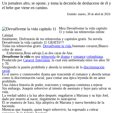
Un jornalero afro, se opone, y toma la decisión de deshacerse de él y
el bebe que viene en camino.
Emitido: martes, 30 de abril de 2024.
Mira Devuélveme la vida capitulo
11 y todas las telenovelas online
Calidad.
finalmente, Disfrutarás de tus telenovelas y capitulos gratis. Su novela
Devuélveme la vida capitulo 11 GRATIS!!!
Todas tus telenovelas gratis:
Devuélveme la vida
,Insensato corazon,Blanco
color de amor…
… Enfermeras,Rosa salvaje,Las dos caras de Ana.
Devuélveme la vida
es una
telenovela
de
drama
y
romance
colombiana
.
Producida por
Caracol Televisión
, la cual está ambientada entre los años 50
y 70.
Surgiendo la pasión prohibida y aborda la temática de la
discriminación
racial
.
Es el nuevo y conmovedor drama que trasciende el romance y aborda temas
como la discriminación racial, para contar una épica leyenda de un amor
prohibido.
Una clásica historia de poder, traiciones y venganza comienza a tejerse.
Sin embargo, Joaquín sobrevive al intento de asesinato y huye para salvar su
vida.
La verdad saldrá a la luz años después: engañaron a Mariana y su hijo Joel,
dado por muerto al nacer, ilegalmente lo sustrajeron.
Él se enamora de Sara, hija adoptiva de Mariana y nueva heredera de la
hacienda.
Mientras que Joaquín, quien logró sobrevivir, ha regresado a cobrar