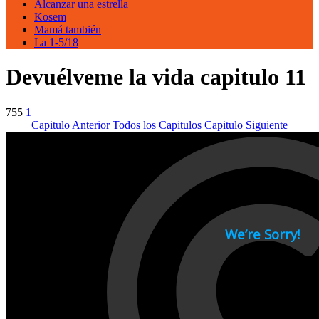
Alcanzar una estrella
Kosem
Mamá también
La 1-5/18
Devuélveme la vida capitulo 11
755
1
Capitulo Anterior
Todos los Capitulos
Capitulo Siguiente