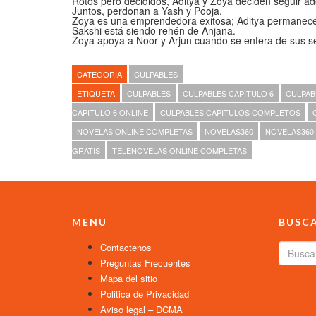
Rotos pero decididos, Aditya y Zoya deciden seguir ad
Juntos, perdonan a Yash y Pooja.
Zoya es una emprendedora exitosa; Aditya permanece
Sakshi está siendo rehén de Anjana.
Zoya apoya a Noor y Arjun cuando se entera de sus se
CATEGORÍA
CULPABLES
ETIQUETA
CULPABLES
CULPABLES CAPITULO 6
CULPAB
CAPITULO 6 ONLINE
CULPABLES CAPITULOS COMPLETOS
NOVELAS ONLINE COMPLETAS
NOVELAS360
NOVELAS360
GRATIS
TELENOVELAS ONLINE COMPLETAS
MENU
BUSC
Contactenos
Preguntas Frecuentes
Mapa del sitio
Politica de Privacidad
Aviso legal – DCMA