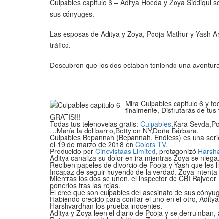
Culpables capitulo 6 – Aditya Hooda y Zoya Siddiqui so
sus cónyuges.
Las esposas de Aditya y Zoya, Pooja Mathur y Yash Ar
tráfico.
Descubren que los dos estaban teniendo una aventur
Mira Culpables capitulo 6 y to
finalmente, Disfrutarás de tus 
GRATIS!!!
Todas tus telenovelas gratis:
Culpables
,Kara Sevda,P
…María la del barrio,Betty en NY,Doña Bárbara.
Culpables Bepannah (Bepannah, Endless) es una serie
el 19 de marzo de 2018 en
Colors TV
.
Producido por
Cinevistaas Limited
, protagonizó
Harsh
Aditya canaliza su dolor en ira mientras Zoya se niega
Reciben papeles de divorcio de Pooja y Yash que les l
Incapaz de seguir huyendo de la verdad, Zoya intenta s
Mientras los dos se unen, el inspector de CBI Rajvee
ponerlos tras las rejas.
Él cree que son culpables del asesinato de sus cónyug
Habiendo crecido para confiar el uno en el otro, Adit
Harshvardhan los prueba inocentes.
Aditya y Zoya leen el diario de Pooja y se derrumban,