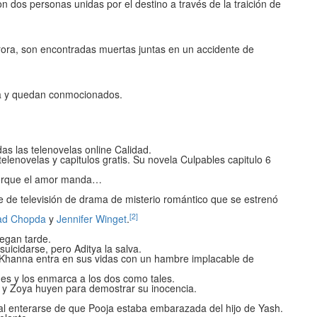
n dos personas unidas por el destino a través de la traición de
ora, son encontradas muertas juntas en un accidente de
a y quedan conmocionados.
das las telenovelas online Calidad.
telenovelas y capitulos gratis. Su novela Culpables capitulo 6
orque el amor manda…
 de televisión de drama de misterio romántico que se estrenó
[2]
ad Chopda
y
Jennifer Winget
.
.
legan tarde.
uicidarse, pero Aditya la salva.
r Khanna entra en sus vidas con un hambre implacable de
es y los enmarca a los dos como tales.
ya y Zoya huyen para demostrar su inocencia.
 al enterarse de que Pooja estaba embarazada del hijo de Yash.