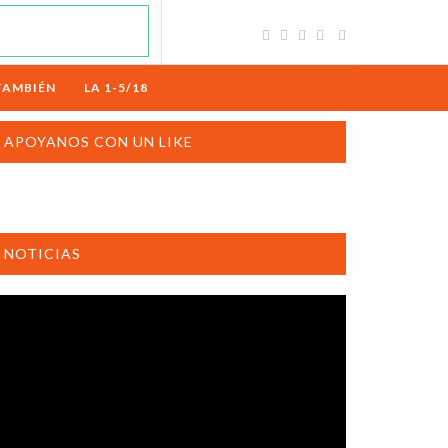
TAMBIÉN
LA 1-5/18
APOYANOS CON UN LIKE
NOTICIAS
productor
e
deo