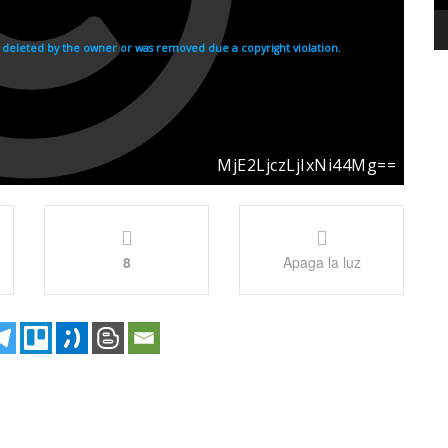
8
Apaga la luz