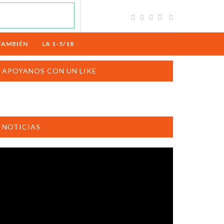
TAMBIÉN
LA 1-5/18
APOYANOS CON UN LIKE
NOTICIAS
productor
e
deo