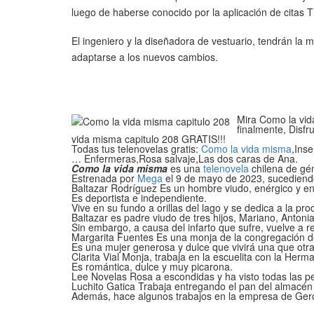
luego de haberse conocido por la aplicación de citas T
El ingeniero y la diseñadora de vestuario, tendrán la 
adaptarse a los nuevos cambios.
Mira Como la vida
finalmente, Disfr
vida misma capitulo 208 GRATIS!!!
Todas tus telenovelas gratis:
Como la vida misma
,Ins
… Enfermeras,Rosa salvaje,Las dos caras de Ana.
Como la vida misma
es una
telenovela
chilena de g
Estrenada por
Mega
el 9 de mayo de 2023, sucediendo
Baltazar Rodríguez Es un hombre viudo, enérgico y en
Es deportista e independiente.
Vive en su fundo a orillas del lago y se dedica a la pro
Baltazar es padre viudo de tres hijos, Mariano, Antoni
Sin embargo, a causa del infarto que sufre, vuelve a r
Margarita Fuentes Es una monja de la congregación d
Es una mujer generosa y dulce que vivirá una que otr
Clarita Vial Monja, trabaja en la escuelita con la Her
Es romántica, dulce y muy picarona.
Lee Novelas Rosa a escondidas y ha visto todas las pe
Luchito Gatica Trabaja entregando el pan del almacén 
Además, hace algunos trabajos en la empresa de Ger