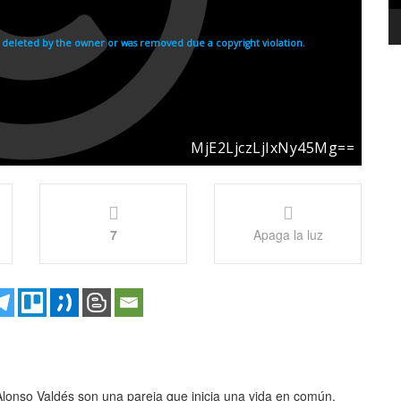
7
Apaga la luz
8
lonso Valdés son una pareja que inicia una vida en común,