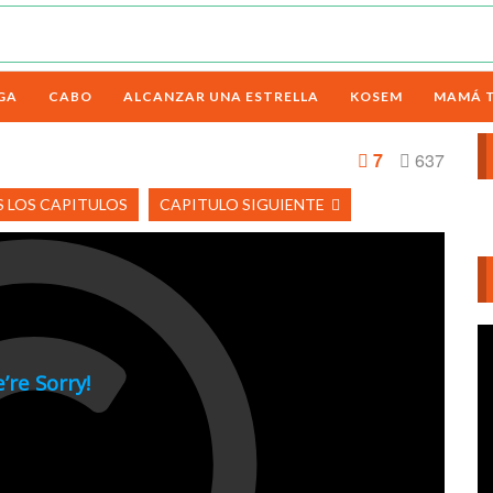
GA
CABO
ALCANZAR UNA ESTRELLA
KOSEM
MAMÁ 
8
7
637
 LOS CAPITULOS
CAPITULO SIGUIENTE
Re
d
ví