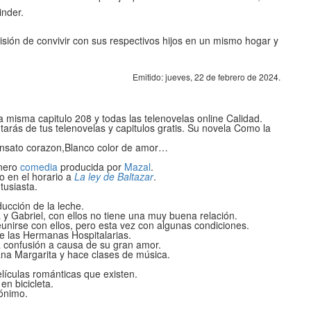
inder.
misión de convivir con sus respectivos hijos en un mismo hogar y
Emitido: jueves, 22 de febrero de 2024.
 misma capitulo 208 y todas las telenovelas online Calidad.
utarás de tus telenovelas y capitulos gratis. Su novela Como la
ensato corazon,Blanco color de amor…
énero
comedia
producida por
Mazal
.
 en el horario a
La ley de Baltazar
.
tusiasta.
ducción de la leche.
a y Gabriel, con ellos no tiene una muy buena relación.
eunirse con ellos, pero esta vez con algunas condiciones.
e las Hermanas Hospitalarias.
a confusión a causa de su gran amor.
mana Margarita y hace clases de música.
lículas románticas que existen.
en bicicleta.
ónimo.