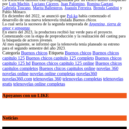
por
Luis Machín
,
Luciano Cáceres
,
Juan Palomino
,
Romina Gaetani
.
Gabriela Toscano
,
Marita Ballesteros
,
Joaquín Ferreira
,
Brenda Gandini
y
Pablo Mónaco.
En diciembre del 2022, se anunció que
Pol-ka
había comenzado el
desarrollo de una nueva telenovela titulada
Buenos chicos
.
La cual sería la sucesora de la segunda temporada de
Argentina, tierra de
amor y venganza
.
En enero del 2023, la productora recibió luz verde para el proyecto.
Comenzando con la etapa de preproducción y la realización del casting para
la búsqueda de actores jóvenes.
Al mes siguiente, se informó que la telenovela tenía planeado su estreno
para el segundo semestre del año 2023.
Categoría
Buenos chicos
Etiqueta
Buenos chicos
Buenos chicos
capitulo 125
Buenos chicos capitulo 125 completo
Buenos chicos
capitulo 125 hd
Buenos chicos capitulo 125 online
Buenos chicos
capitulos completos
Buenos chicos capitulos online
novelas 360
novelas online
novelas online completas
novelas360
novelas360.com
telenovelas 360
telenovelas completas
telenovelas
gratis
telenovelas online completas
Apoyanos con un LIKE
Noticias
Reproductor