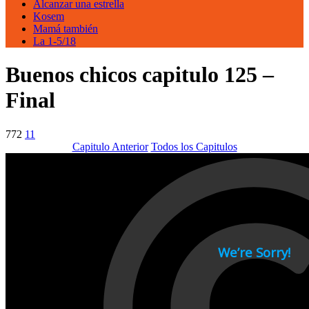
Alcanzar una estrella
Kosem
Mamá también
La 1-5/18
Buenos chicos capitulo 125 –
Final
772
11
Capitulo Anterior
Todos los Capitulos