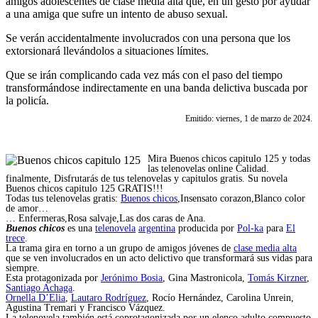
amigos adolescentes de clase media alta que, en un gesto por ayudar
a una amiga que sufre un intento de abuso sexual.
Se verán accidentalmente involucrados con una persona que los
extorsionará llevándolos a situaciones límites.
Que se irán complicando cada vez más con el paso del tiempo
transformándose indirectamente en una banda delictiva buscada por
la policía.
Emitido: viernes, 1 de marzo de 2024.
Mira Buenos chicos capitulo 125 y todas
las telenovelas online Calidad.
finalmente, Disfrutarás de tus telenovelas y capitulos gratis. Su novela
Buenos chicos capitulo 125 GRATIS!!!
Todas tus telenovelas gratis:
Buenos chicos
,Insensato corazon,Blanco color
de amor…
… Enfermeras,Rosa salvaje,Las dos caras de Ana.
Buenos chicos
es una
telenovela
argentina
producida por
Pol-ka
para
El
trece
.
La trama gira en torno a un grupo de amigos jóvenes de
clase media alta
que se ven involucrados en un acto delictivo que transformará sus vidas para
siempre.
Esta protagonizada por
Jerónimo Bosia
, Gina Mastronicola,
Tomás Kirzner
,
Santiago Achaga
.
Ornella D’Elia
,
Lautaro Rodríguez
, Rocío Hernández, Carolina Unrein,
Agustina Tremari y Francisco Vázquez.
La telenovela también está coprotagonizada por un elenco adulto compuesto